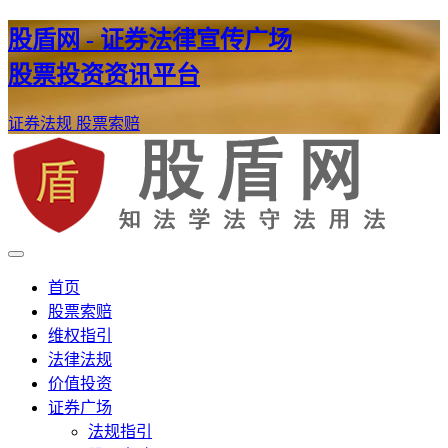
股盾网 - 证券法律宣传广场
股票投资资讯平台
证券法规
股票索赔
证券股票维权网
股盾网
首页
股票索赔
维权指引
法律法规
价值投资
证券广场
法规指引