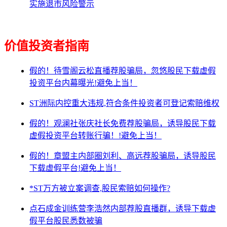
实施退市风险警示
价值投资者指南
假的！待雪阁云松直播荐股骗局，忽悠股民下载虚假
投资平台内幕曝光!避免上当！
ST洲际内控重大违规,符合条件投资者可登记索赔维权
假的！观澜社张庆社长免费荐股骗局，诱导股民下载
虚假投资平台转账行骗！!避免上当！
假的！章盟主内部圈刘利、高远荐股骗局，诱导股民
下载虚假平台!避免上当！
*ST万方被立案调查,股民索赔如何操作?
点石成金训练营李浩然内部荐股直播群，诱导下载虚
假平台股民悉数被骗