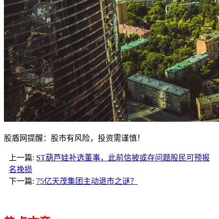
股盾网提醒：股市有风险，投资需谨慎！
上一篇:
ST葫芦娃补选董事，此前信披或存问题股民可预报
名挽损
下一篇:
75亿天茂集团主动退市之谜？