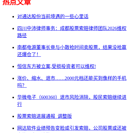
热点文章
对通达股份当前境遇的一些心里话
四川中沛律师事务：成都股票索赔律师团队2026维权
路径
南都电源董事长竟与小散抢时间卖股票，结果没抢赢
还爆仓了！
恒信东方被立案,受损投资者可以维权!
涨价、缩水、退市……2000元档还能买到像样的手机
吗？
华微电子（600360）退市风险消除，股民索赔继续进
行
股票索赔进展通报_调整版
网达软件业绩预告变脸或引发索赔，公司股票或还被