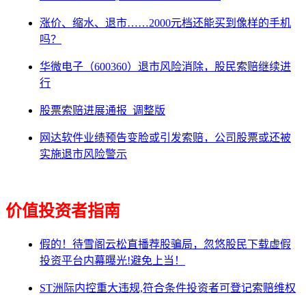
涨价、缩水、退市……2000元档还能买到像样的手机
吗？
华微电子（600360）退市风险消除，股民索赔继续进
行
股票索赔进展通报_调整版
网达软件业绩预告变脸或引发索赔，公司股票或还被
实施退市风险警示
价值投资者指南
假的！待雪阁云松直播荐股骗局，忽悠股民下载虚假
投资平台内幕曝光!避免上当！
ST洲际内控重大违规,符合条件投资者可登记索赔维权