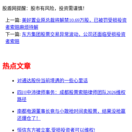
股盾网提醒：股市有风险，投资需谨慎！
上一篇:
美好置业原总裁将解禁10.69万股，已被罚受损投资
者索赔麻烦待解
下一篇:
东方集团股票交易异常波动，公司还面临受损投资
者索赔
热点文章
对通达股份当前境遇的一些心里话
四川中沛律师事务：成都股票索赔律师团队2026维权
路径
南都电源董事长竟与小散抢时间卖股票，结果没抢赢
还爆仓了！
恒信东方被立案,受损投资者可以维权!