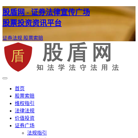
股盾网 - 证券法律宣传广场
股票投资资讯平台
证券法规
股票索赔
证券股票维权网
股盾网
首页
股票索赔
维权指引
法律法规
价值投资
证券广场
法规指引