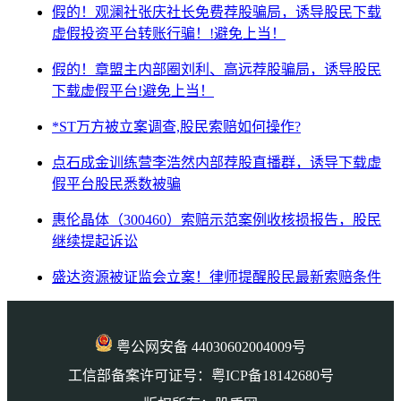
假的！观澜社张庆社长免费荐股骗局，诱导股民下载
虚假投资平台转账行骗！!避免上当！
假的！章盟主内部圈刘利、高远荐股骗局，诱导股民
下载虚假平台!避免上当！
*ST万方被立案调查,股民索赔如何操作?
点石成金训练营李浩然内部荐股直播群，诱导下载虚
假平台股民悉数被骗
惠伦晶体（300460）索赔示范案例收核损报告，股民
继续提起诉讼
盛达资源被证监会立案！律师提醒股民最新索赔条件
粤公网安备 44030602004009号
工信部备案许可证号：粤ICP备18142680号