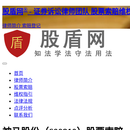
®
股盾网
- 证券诉讼律师团队 股票索赔维
律师简介
索赔登记
证券股票维权网
股盾网
首页
律师简介
股票索赔
维权指引
法律法规
点评分析
联系我们