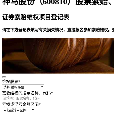
神马股份（600810）股票索
证券索赔维权项目登记表
请在下方登记表填写有关损失情况，直接报名参加索赔维权。登记事
维权股票
*
需要维权的股票名称、代码
*
亏损或浮亏金额区间
*