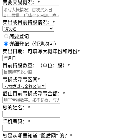
简要交易概况：
*
卖出或目前持股情况：
*
简要登记
详细登记（任选均可）
卖出日期：可填写大概年份和月份
*
目前持股数量：（单位：股）
*
亏损或浮亏区间
*
截止目前亏损或浮亏金额：
*
您的姓名：
*
手机号码：
*
您是从哪里知道 “股盾网” 的？
*