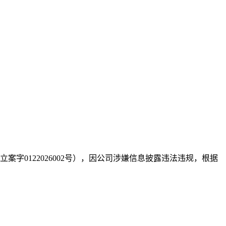
本案关注度： 739
案字0122026002号），因公司涉嫌信息披露违法违规，根据