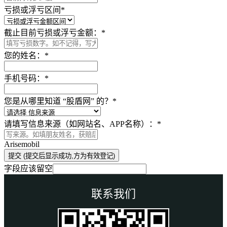
亏损或浮亏区间
*
截止目前亏损或浮亏金额：
*
您的姓名：
*
手机号码：
*
您是从哪里知道 “股盾网” 的？
*
请填写信息来源（如网站名、APP名称）：
*
Arisemobil
提交 (提交后显示成功,方为有效登记)
字段应该留空
联系我们