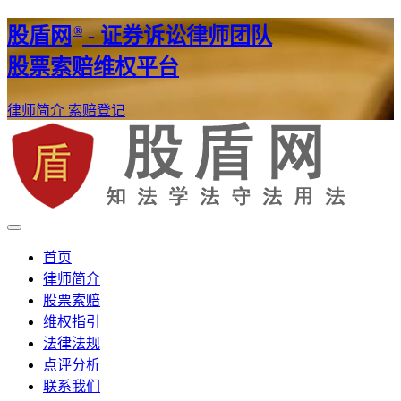
®
股盾网
- 证券诉讼律师团队
股票索赔维权平台
律师简介
索赔登记
证券股票维权网
股盾网
首页
律师简介
股票索赔
维权指引
法律法规
点评分析
联系我们