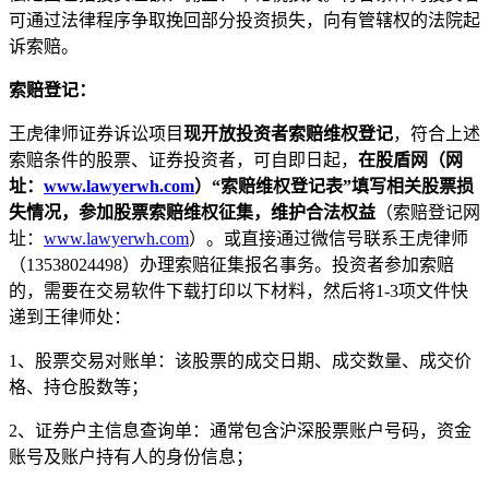
可通过法律程序争取挽回部分投资损失，向有管辖权的法院起
诉索赔。
索赔登记：
王虎律师证券诉讼项目
现开放投资者索赔维权登记
，符合上述
索赔条件的股票、证券投资者，可自即日起，
在股盾网（网
址：
www.lawyerwh.com
）“索赔维权登记表”填写相关股票损
失情况，参加股票索赔维权征集，维护合法权益
（索赔登记网
址：
www.lawyerwh.com
）。或直接通过微信号联系王虎律师
（13538024498）办理索赔征集报名事务。投资者参加索赔
的，需要在交易软件下载打印以下材料，然后将1-3项文件快
递到王律师处：
1、股票交易对账单：该股票的成交日期、成交数量、成交价
格、持仓股数等；
2、证券户主信息查询单：通常包含沪深股票账户号码，资金
账号及账户持有人的身份信息；