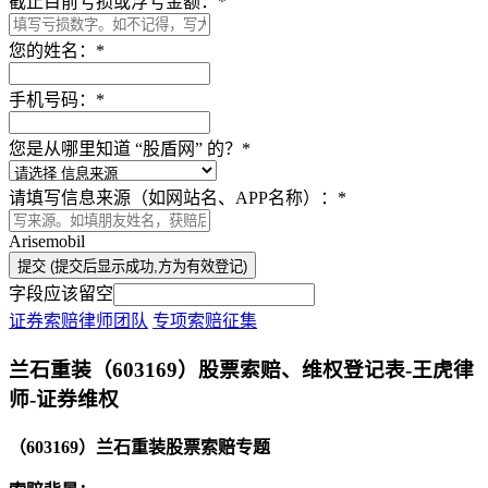
截止目前亏损或浮亏金额：
*
您的姓名：
*
手机号码：
*
您是从哪里知道 “股盾网” 的？
*
请填写信息来源（如网站名、APP名称）：
*
Arisemobil
提交 (提交后显示成功,方为有效登记)
字段应该留空
证券索赔律师团队
专项索赔征集
本文访问量：150235
兰石重装（603169）股票索赔、维权登记表-王虎律
师-证券维权
（603169）兰石重装股票索赔专题