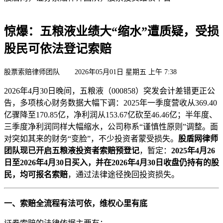
惊爆：五粮液业绩大“缩水”遭质疑，受损
股民可依法登记索赔
股票索赔律师团队 2026年05月01日 星期五 上午 7:38
2026年4月30日晚间，五粮液（000858）突发会计差错更正公
告，多项核心财务数据大幅下调：2025年一季度营收从369.40
亿骤降至170.85亿，净利润从153.67亿砍至46.46亿；半年度、
三季度净利润同样大幅缩水，公司称系“谨慎性原则”调整。面
对突如其来的财务“变脸”，不少投资者蒙受损失。
股盾网律师
团队现已开启五粮液投资者索赔预登记
，暂定：
2025
年
4
月
26
日至
2026
年
4
月
30
日买入，并在
2026
年
4
月
30
日收盘仍持有的股
民，均可报名索赔
，通过法律途径挽回投资损失。
一、索赔全流程有法可依，维权心里有底