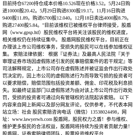
目前持仓67200持仓成本价格10.526现在价格3.52。5月24日购
进10000股20.42。5月29日购进8300股19.17。11月16日购进
9400股11.89。购进6700股12.040。12月18日卖出4000股8.79。
购进27400股5.84。”目前该维权已被维权平台律师接受，股盾
网（www.gpsp.ltd）股民维权平台将关注该股民的维权进度，
相关维权仍在持续征集中。 股盾网股民维权平台，目前正在
办理该上市公司维权事务，受损失的股民可以在线参加维权征
集。 索赔法律依据： 根据『证券法』及最高人民法院『关于
审理证券市场因虚假陈述引发的民事赔偿案件的若干规定』等
司法解释规定，上市公司存在虚假陈述并被证监会作出行政处
罚决定的，因上市公司的虚假陈述行为而导致亏损的投资者可
以要求赔偿，赔偿范围包括投资差额、佣金、印花税及利息损
失。如最终证监部门以虚假陈述为由对该上市公司作出行政处
罚，受损的投资者可通过向有管辖权的法院起诉索赔。 以下
内容来自网上新闻以及部分网友评论，仅供参考，不代表本网
站立场：社会 股民索赔咨询电话（微信）13538024498，网
址：www.lawyerwh.com 股盾网，股民权力之盾！参与维权、
维护更多股民的合法权益，股盾网将持续为投资者贡献力量！
股盾网，证券索赔律师团队，股票投资维权平台