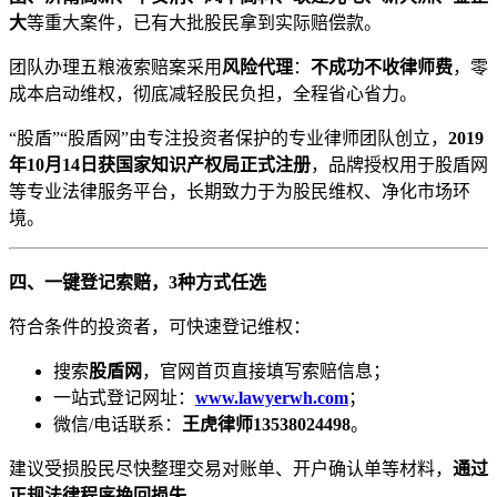
大
等重大案件，已有大批股民拿到实际赔偿款。
团队办理五粮液索赔案采用
风险代理
：
不成功不收律师费
，零
成本启动维权，彻底减轻股民负担，全程省心省力。
“股盾”“股盾网”由专注投资者保护的专业律师团队创立，
2019
年
10
月
14
日获国家知识产权局正式注册
，品牌授权用于股盾网
等专业法律服务平台，长期致力于为股民维权、净化市场环
境。
四、一键登记索赔，
3
种方式任选
符合条件的投资者，可快速登记维权：
搜索
股盾网
，官网首页直接填写索赔信息；
一站式登记网址：
www.lawyerwh.com
；
微信/电话联系：
王虎律师
13538024498
。
建议受损股民尽快整理交易对账单、开户确认单等材料，
通过
正规法律程序挽回损失
。