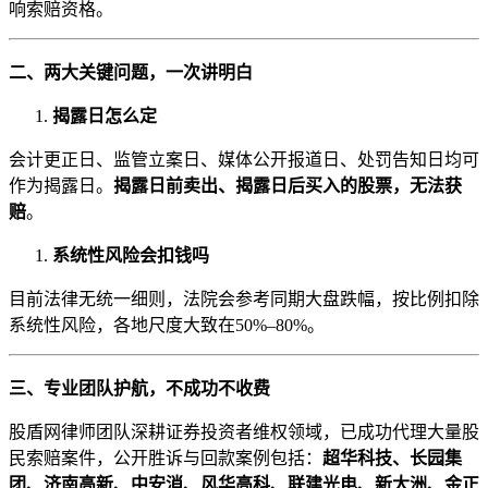
响索赔资格。
二、两大关键问题，一次讲明白
揭露日怎么定
会计更正日、监管立案日、媒体公开报道日、处罚告知日均可
作为揭露日。
揭露日前卖出、揭露日后买入的股票，无法获
赔
。
系统性风险会扣钱吗
目前法律无统一细则，法院会参考同期大盘跌幅，按比例扣除
系统性风险，各地尺度大致在50%–80%。
三、专业团队护航，不成功不收费
股盾网律师团队深耕证券投资者维权领域，已成功代理大量股
民索赔案件，公开胜诉与回款案例包括：
超华科技、长园集
团、济南高新、中安消、风华高科、联建光电、新大洲、金正