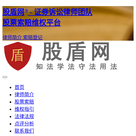
®
股盾网
- 证券诉讼律师团队
股票索赔维权平台
律师简介
索赔登记
证券股票维权网
股盾网
首页
律师简介
股票索赔
维权指引
法律法规
点评分析
联系我们