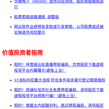
华微电子（600360）退市风险消除，股民索赔继续进
行
股票索赔进展通报_调整版
网达软件业绩预告变脸或引发索赔，公司股票或还被
实施退市风险警示
价值投资者指南
假的！待雪阁云松直播荐股骗局，忽悠股民下载虚假
投资平台内幕曝光!避免上当！
ST洲际内控重大违规,符合条件投资者可登记索赔维权
假的！观澜社张庆社长免费荐股骗局，诱导股民下载
虚假投资平台转账行骗！!避免上当！
假的！章盟主内部圈刘利、高远荐股骗局，诱导股民