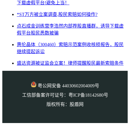
下载虚假平台!避免上当！
*ST万方被立案调查,股民索赔如何操作?
点石成金训练营李浩然内部荐股直播群，诱导下载虚
假平台股民悉数被骗
惠伦晶体（300460）索赔示范案例收核损报告，股民
继续提起诉讼
盛达资源被证监会立案！律师提醒股民最新索赔条件
粤公网安备 44030602004009号
工信部备案许可证号：粤ICP备18142680号
版权所有：股盾网
本页访问量： 153746