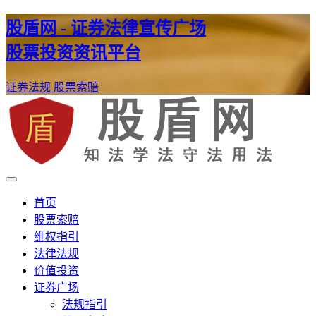
股盾网 - 证券法律宣传广场
股票投资资讯平台
证券法规
股票索赔
证券股票维权网
股盾网
首页
股票索赔
维权指引
法律法规
价值投资
证券广场
法规指引