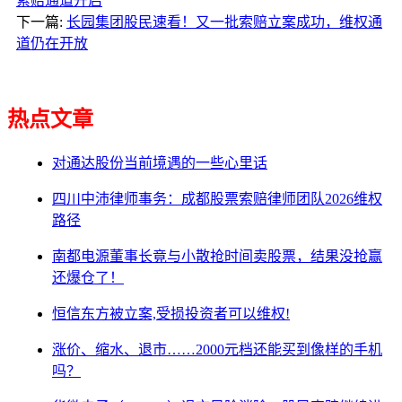
索赔通道开启
下一篇:
长园集团股民速看！又一批索赔立案成功，维权通
道仍在开放
热点文章
对通达股份当前境遇的一些心里话
四川中沛律师事务：成都股票索赔律师团队2026维权
路径
南都电源董事长竟与小散抢时间卖股票，结果没抢赢
还爆仓了！
恒信东方被立案,受损投资者可以维权!
涨价、缩水、退市……2000元档还能买到像样的手机
吗？