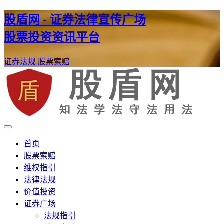
股盾网 - 证券法律宣传广场
股票投资资讯平台
证券法规
股票索赔
证券股票维权网
股盾网
首页
股票索赔
维权指引
法律法规
价值投资
证券广场
法规指引