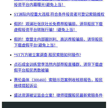
投资平台内幕曝光!避免上当！
ST洲际内控重大违规,符合条件投资者可登记索赔维权
假的！观澜社张庆社长免费荐股骗局，诱导股民下载
虚假投资平台转账行骗！!避免上当！
假的！章盟主内部圈刘利、高远荐股骗局，诱导股民
下载虚假平台!避免上当！
*ST万方被立案调查,股民索赔如何操作?
点石成金训练营李浩然内部荐股直播群，诱导下载虚
假平台股民悉数被骗
惠伦晶体（300460）索赔示范案例收核损报告，股民
继续提起诉讼
盛达资源被证监会立案！律师提醒股民最新索赔条件