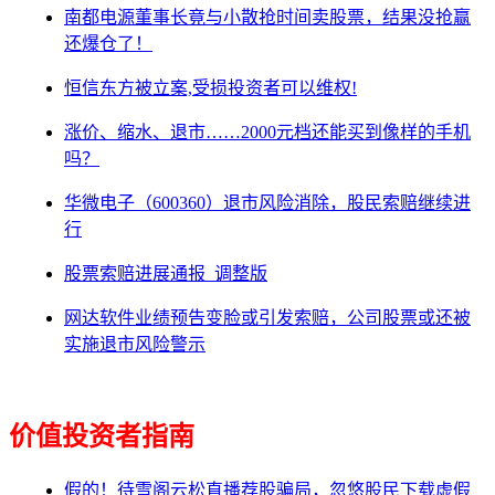
南都电源董事长竟与小散抢时间卖股票，结果没抢赢
还爆仓了！
恒信东方被立案,受损投资者可以维权!
涨价、缩水、退市……2000元档还能买到像样的手机
吗？
华微电子（600360）退市风险消除，股民索赔继续进
行
股票索赔进展通报_调整版
网达软件业绩预告变脸或引发索赔，公司股票或还被
实施退市风险警示
价值投资者指南
假的！待雪阁云松直播荐股骗局，忽悠股民下载虚假