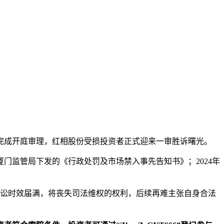
本文访问量： 146
院完成开庭审理，红相股份受损投资者正式迎来一审胜诉曙光。
会厦门监管局下发的《行政处罚及市场禁入事先告知书》；2024年
诉讼时效届满，将丧失司法维权的权利，后续再难主张自身合法