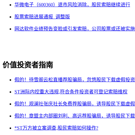
华微电子（600360）退市风险消除，股民索赔继续进行
股票索赔进展通报_调整版
网达软件业绩预告变脸或引发索赔，公司股票或还被实施
价值投资者指南
假的！待雪阁云松直播荐股骗局，忽悠股民下载虚假投资
ST洲际内控重大违规,符合条件投资者可登记索赔维权
假的！观澜社张庆社长免费荐股骗局，诱导股民下载虚假
假的！章盟主内部圈刘利、高远荐股骗局，诱导股民下载
*ST万方被立案调查,股民索赔如何操作?