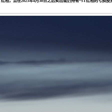
*ST红相，且在2023年4月30日之后卖出或仍持有*ST红相的亏损投