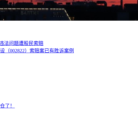
披违法问题遭股民索赔
设（002822）索赔案已有胜诉案例
仓了！