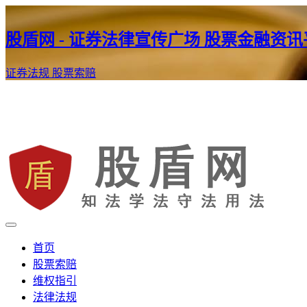
股盾网 - 证券法律宣传广场 股票金融资
证券法规
股票索赔
证券股票维权网
股盾网
首页
股票索赔
维权指引
法律法规