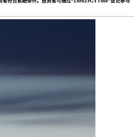
资者符合索赔条件。投资者可通过“ZhenZeGYT666”登记参与