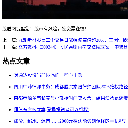
股盾网提醒您：股市有风险，投资需谨慎！
上一篇:
九鼎新材股票三个交易日涨幅偏离值超20%，正因信
下一篇:
立方数科（300344）股民索赔再提交法院立案，中装建
热点文章
对通达股份当前境遇的一些心里话
四川中沛律师事务：成都股票索赔律师团队2026维权路径
南都电源董事长竟与小散抢时间卖股票，结果没抢赢还爆
恒信东方被立案,受损投资者可以维权!
涨价、缩水、退市……2000元档还能买到像样的手机吗？