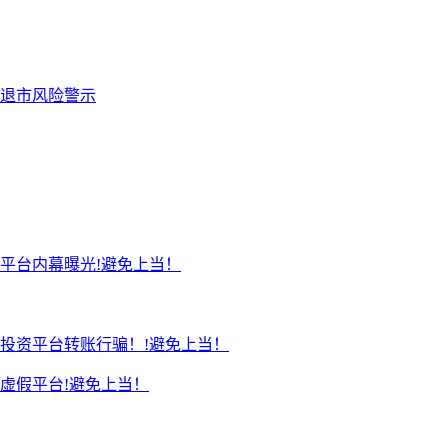
退市风险警示
平台内幕曝光!避免上当！
投资平台转账行骗！!避免上当！
虚假平台!避免上当！