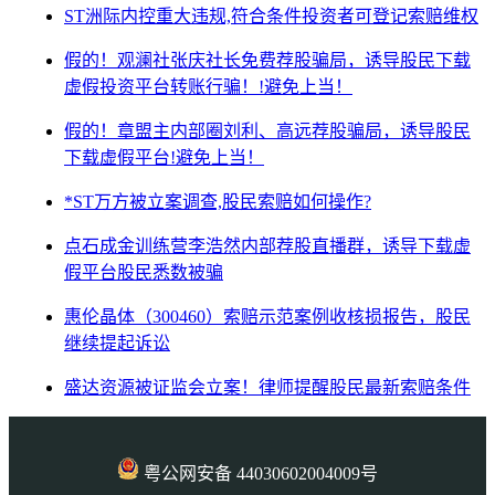
ST洲际内控重大违规,符合条件投资者可登记索赔维权
假的！观澜社张庆社长免费荐股骗局，诱导股民下载
虚假投资平台转账行骗！!避免上当！
假的！章盟主内部圈刘利、高远荐股骗局，诱导股民
下载虚假平台!避免上当！
*ST万方被立案调查,股民索赔如何操作?
点石成金训练营李浩然内部荐股直播群，诱导下载虚
假平台股民悉数被骗
惠伦晶体（300460）索赔示范案例收核损报告，股民
继续提起诉讼
盛达资源被证监会立案！律师提醒股民最新索赔条件
粤公网安备 44030602004009号