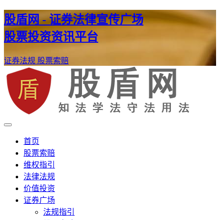
股盾网 - 证券法律宣传广场
股票投资资讯平台
证券法规
股票索赔
证券股票维权网
股盾网
首页
股票索赔
维权指引
法律法规
价值投资
证券广场
法规指引