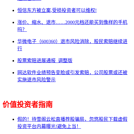
恒信东方被立案,受损投资者可以维权!
涨价、缩水、退市……2000元档还能买到像样的手机
吗？
华微电子（600360）退市风险消除，股民索赔继续进
行
股票索赔进展通报_调整版
网达软件业绩预告变脸或引发索赔，公司股票或还被
实施退市风险警示
价值投资者指南
假的！待雪阁云松直播荐股骗局，忽悠股民下载虚假
投资平台内幕曝光!避免上当！