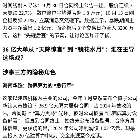
时间线耐人寻味：9 月 30 日合同终止公告一出，股价连续 3
天暴跌 22.7%，散户账户平均浮亏超 1.8 万元；10 月 13 日刚
企稳反弹 2.1%，立案消息突然砸下。数据显示，暴跌期间主
力资金净流出 1.2 亿元，而企稳后 3 个交易日净流入 3200 万
元，这种 “先砸后查” 的节奏，让讨论区炸开了锅。
36 亿大单从 “天降惊喜” 到 “镜花水月”：谁在主导
这场戏？
涉事三方的隐秘角色
海南华铁：跨界算力的 “急行军”
这家以建筑机械为主业的公司，今年 3 月突然宣布全资子公司
华铁大黄蜂签下 36.9 亿元算力服务合同，占 2024 年营收的
%，瞬间戴上 “算力黑马” 光环。彼时公司披露 “已完成算力设
备部署”，但直到合同终止，始终未公布设备型号、合作方具
体信息。更蹊跷的是，2024 年公司净利润仅 1.02 亿元，却豪
言投入 20 亿建算力中心，资金来源至今成谜。