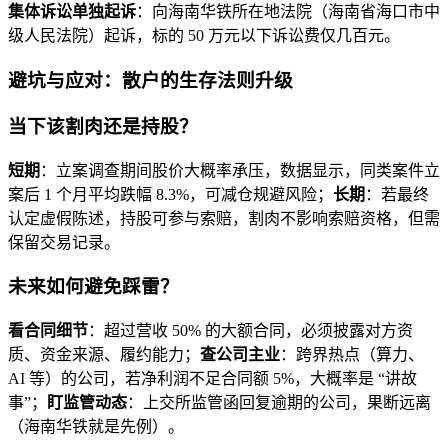
集体诉讼
单独起诉
：向海南华铁所在地法院（海南省海口市中
级人民法院）起诉，标的 50 万元以下诉讼费仅几百元。
避坑与应对：散户的生存法则升级
当下该割肉还是持股？
短期
：立案调查期间股价大概率承压，数据显示，同类案件立
案后 1 个月平均跌幅 8.3%，可减仓规避风险；
长期
：若最终
认定虚假陈述，持股可参与索赔，割肉不影响索赔资格，但需
保留交易记录。
未来如何避免踩雷？
看合同细节
：超过营收 50% 的大额合同，必须披露对方资
质、资金来源、履约能力；
查公司主业
：跨界热点（算力、
AI 等）的公司，若净利润不足合同额 5%，大概率是 “讲故
事”；
盯监管动态
：上交所监管函回复逾期的公司，果断远离
（海南华铁就是先例）。