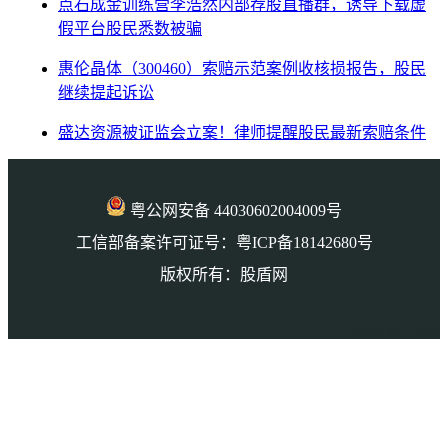
点石成金训练营李浩然内部荐股直播群，诱导下载虚
假平台股民悉数被骗
惠伦晶体（300460）索赔示范案例收核损报告，股民
继续提起诉讼
盛达资源被证监会立案！律师提醒股民最新索赔条件
粤公网安备 44030602004009号
工信部备案许可证号：粤ICP备18142680号
版权所有：股盾网
本页访问量： 134650