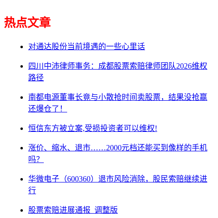
热点文章
对通达股份当前境遇的一些心里话
四川中沛律师事务：成都股票索赔律师团队2026维权
路径
南都电源董事长竟与小散抢时间卖股票，结果没抢赢
还爆仓了！
恒信东方被立案,受损投资者可以维权!
涨价、缩水、退市……2000元档还能买到像样的手机
吗？
华微电子（600360）退市风险消除，股民索赔继续进
行
股票索赔进展通报_调整版