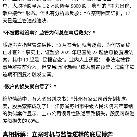
户，人均持股量从 1.2 万股降至 9800 股，典型的 “主力出逃、
散户接盘” 形态。但也有分析师反驳：“立案需固定证据，17
天已是监管速战速决。”
“不披露就没事？监管为何总在事后救火？”
质疑声直指监管滞后性：“3 月签合同就有疑点，为何等到终
止才查？” 事实上，证监会 2025 年已查处 23 起信息披露违法
案，其中 19 起是 “民报官查”。业内人士透露：“非法定披露
事项难提前介入，但交易所问询函已成为前置预警，海南华铁
逾期不回复才触发立案。”
“散户的损失就白亏了？”
绝望情绪中，有人晒出判决书：“苏州有家公司蹭光刻机热
度，股民索赔成功了！” 江苏省苏州市中级人民法院去年审结
的类似案件显示，上市公司误导性陈述导致损失，股民可获赔
差额损失的 80%。
真相拆解：立案时机与监管逻辑的底层博弈