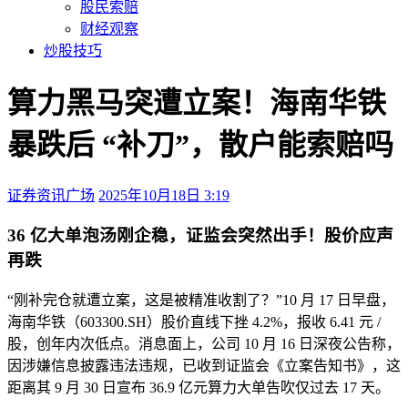
股民索赔
财经观察
炒股技巧
算力黑马突遭立案！海南华铁
暴跌后 “补刀”，散户能索赔吗
证券资讯广场
2025年10月18日 3:19
本文访问量：153
36 亿大单泡汤刚企稳，证监会突然出手！股价应声
再跌
“刚补完仓就遭立案，这是被精准收割了？”10 月 17 日早盘，
海南华铁（603300.SH）股价直线下挫 4.2%，报收 6.41 元 /
股，创年内次低点。消息面上，公司 10 月 16 日深夜公告称，
因涉嫌信息披露违法违规，已收到证监会《立案告知书》，这
距离其 9 月 30 日宣布 36.9 亿元算力大单告吹仅过去 17 天。