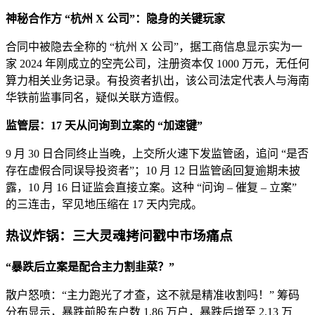
神秘合作方 “杭州 X 公司”：隐身的关键玩家
合同中被隐去全称的 “杭州 X 公司”，据工商信息显示实为一
家 2024 年刚成立的空壳公司，注册资本仅 1000 万元，无任何
算力相关业务记录。有投资者扒出，该公司法定代表人与海南
华铁前监事同名，疑似关联方造假。
监管层：17 天从问询到立案的 “加速键”
9 月 30 日合同终止当晚，上交所火速下发监管函，追问 “是否
存在虚假合同误导投资者”；10 月 12 日监管函回复逾期未披
露，10 月 16 日证监会直接立案。这种 “问询 – 催复 – 立案”
的三连击，罕见地压缩在 17 天内完成。
热议炸锅：三大灵魂拷问戳中市场痛点
“暴跌后立案是配合主力割韭菜？”
散户怒喷：“主力跑光了才查，这不就是精准收割吗！” 筹码
分布显示，暴跌前股东户数 1.86 万户，暴跌后增至 2.13 万