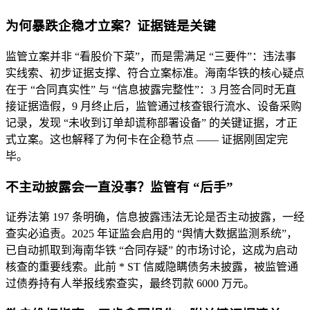
为何暴跌企稳才立案？证据链是关键
监管立案并非 “看股价下菜”，而是需满足 “三要件”：违法事
实线索、初步证据支撑、符合立案标准。海南华铁的核心疑点
在于 “合同真实性” 与 “信息披露完整性”：3 月签合同时无直
接证据造假，9 月终止后，监管通过核查银行流水、设备采购
记录，发现 “未收到订单却谎称部署设备” 的关键证据，才正
式立案。这也解释了为何卡在企稳节点 —— 证据刚固定完
毕。
不主动披露会一直没事？监管有 “后手”
证券法第 197 条明确，信息披露违法无论是否主动披露，一经
查实必追责。2025 年证监会启用的 “舆情大数据监测系统”，
已自动抓取到海南华铁 “合同存疑” 的市场讨论，这成为启动
核查的重要线索。此前 * ST 信威隐瞒债务未披露，被监管通
过债券持有人举报线索查实，最终罚款 6000 万元。