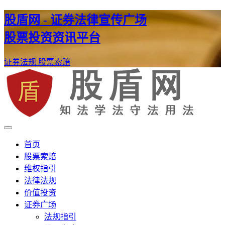
股盾网 - 证券法律宣传广场
股票投资资讯平台
证券法规
股票索赔
证券股票维权网
股盾网
首页
股票索赔
维权指引
法律法规
价值投资
证券广场
法规指引