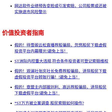
网达软件业绩预告变脸或引发索赔，公司股票或还被
实施退市风险警示
价值投资者指南
假的！待雪阁云松直播荐股骗局，忽悠股民下载虚假
投资平台内幕曝光!避免上当！
ST洲际内控重大违规,符合条件投资者可登记索赔维权
假的！观澜社张庆社长免费荐股骗局，诱导股民下载
虚假投资平台转账行骗！!避免上当！
假的！章盟主内部圈刘利、高远荐股骗局，诱导股民
下载虚假平台!避免上当！
*ST万方被立案调查,股民索赔如何操作?