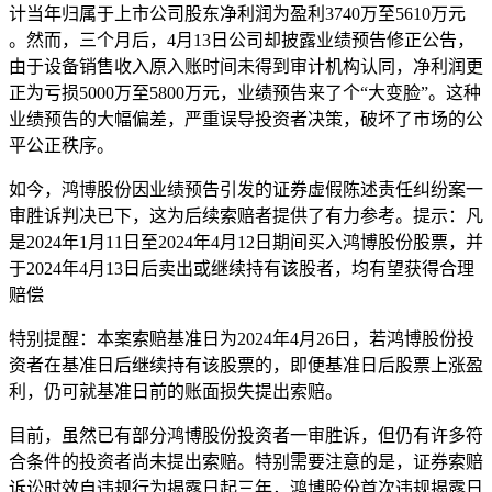
计当年归属于上市公司股东净利润为盈利3740万至5610万元
。然而，三个月后，4月13日公司却披露业绩预告修正公告，
由于设备销售收入原入账时间未得到审计机构认同，净利润更
正为亏损5000万至5800万元，业绩预告来了个“大变脸”。这种
业绩预告的大幅偏差，
严重误导投资者决策，破坏了市场的公
平公正秩序。
如今，鸿‬博‬股份‬因业绩预告‬‬引发‬的证‬券‬虚假陈述责任纠纷案一
审胜诉判决已下，这为后续索赔者提供了有力参考。
提示
：
凡‬
是‬2024年1月11日至2024年4月12日期间买入鸿‬博‬股份‬股票‬，并
于2024年4月13日‬‬后‬卖出或继续持有该股者，均有望获得合理
赔偿
特别提醒：本案索赔基准日为2024年4月26日，若鸿‬博‬股份投
资者在‌基准日后继续持有该股票的，即便基准日后股票上涨盈
利，仍可就基准日前的账面损失提出索赔。
目前，虽然已有部分鸿博股份投资者一审胜诉，但仍有许多符
合条件的投资者尚未提出索赔。
特别需要注意的是，证券索赔
诉讼时效自违规行为揭露日起三年，鸿‬博‬股份‬‬首次违规揭露日