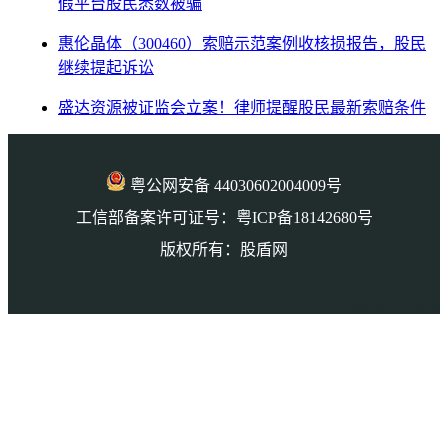
假平台股民悉数被骗
惠伦晶体（300460）索赔示范案例收核损报告，股民
继续提起诉讼
盛达资源被证监会立案！律师提醒股民最新索赔条件
粤公网安备 44030602004009号
工信部备案许可证号：粤ICP备18142680号
版权所有：股盾网
本页访问量： 139750