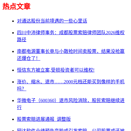
热点文章
对通达股份当前境遇的一些心里话
四川中沛律师事务：成都股票索赔律师团队2026维权
路径
南都电源董事长竟与小散抢时间卖股票，结果没抢赢
还爆仓了！
恒信东方被立案,受损投资者可以维权!
涨价、缩水、退市……2000元档还能买到像样的手机
吗？
华微电子（600360）退市风险消除，股民索赔继续进
行
股票索赔进展通报_调整版
网达软件业绩预告变脸或引发索赔，公司股票或还被