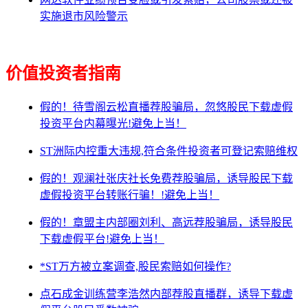
实施退市风险警示
价值投资者指南
假的！待雪阁云松直播荐股骗局，忽悠股民下载虚假
投资平台内幕曝光!避免上当！
ST洲际内控重大违规,符合条件投资者可登记索赔维权
假的！观澜社张庆社长免费荐股骗局，诱导股民下载
虚假投资平台转账行骗！!避免上当！
假的！章盟主内部圈刘利、高远荐股骗局，诱导股民
下载虚假平台!避免上当！
*ST万方被立案调查,股民索赔如何操作?
点石成金训练营李浩然内部荐股直播群，诱导下载虚