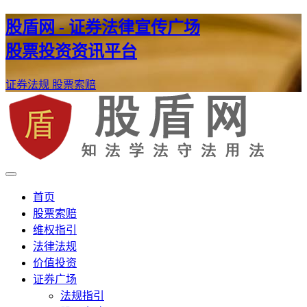
股盾网 - 证券法律宣传广场
股票投资资讯平台
证券法规
股票索赔
证券股票维权网
股盾网
首页
股票索赔
维权指引
法律法规
价值投资
证券广场
法规指引