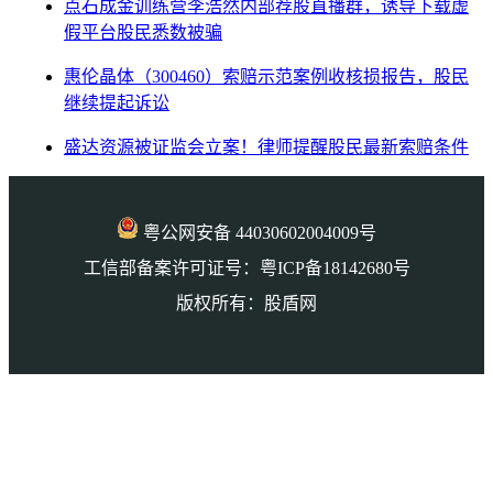
点石成金训练营李浩然内部荐股直播群，诱导下载虚
假平台股民悉数被骗
惠伦晶体（300460）索赔示范案例收核损报告，股民
继续提起诉讼
盛达资源被证监会立案！律师提醒股民最新索赔条件
粤公网安备 44030602004009号
工信部备案许可证号：粤ICP备18142680号
版权所有：股盾网
本页访问量： 148390