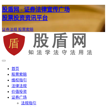
股盾网 - 证券法律宣传广场
股票投资资讯平台
证券法规
股票索赔
证券股票维权网
股盾网
首页
股票索赔
维权指引
法律法规
价值投资
证券广场
法规指引