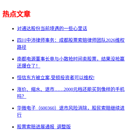
热点文章
对通达股份当前境遇的一些心里话
四川中沛律师事务：成都股票索赔律师团队2026维权
路径
南都电源董事长竟与小散抢时间卖股票，结果没抢赢
还爆仓了！
恒信东方被立案,受损投资者可以维权!
涨价、缩水、退市……2000元档还能买到像样的手机
吗？
华微电子（600360）退市风险消除，股民索赔继续进
行
股票索赔进展通报_调整版