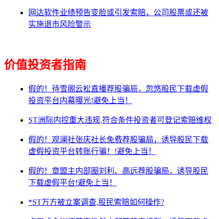
网达软件业绩预告变脸或引发索赔，公司股票或还被
实施退市风险警示
价值投资者指南
假的！待雪阁云松直播荐股骗局，忽悠股民下载虚假
投资平台内幕曝光!避免上当！
ST洲际内控重大违规,符合条件投资者可登记索赔维权
假的！观澜社张庆社长免费荐股骗局，诱导股民下载
虚假投资平台转账行骗！!避免上当！
假的！章盟主内部圈刘利、高远荐股骗局，诱导股民
下载虚假平台!避免上当！
*ST万方被立案调查,股民索赔如何操作?