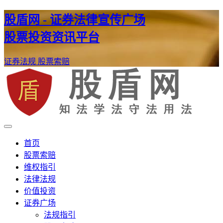
股盾网 - 证券法律宣传广场
股票投资资讯平台
证券法规
股票索赔
证券股票维权网
股盾网
首页
股票索赔
维权指引
法律法规
价值投资
证券广场
法规指引