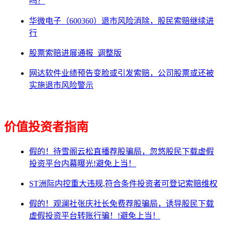
吗？
华微电子（600360）退市风险消除，股民索赔继续进
行
股票索赔进展通报_调整版
网达软件业绩预告变脸或引发索赔，公司股票或还被
实施退市风险警示
价值投资者指南
假的！待雪阁云松直播荐股骗局，忽悠股民下载虚假
投资平台内幕曝光!避免上当！
ST洲际内控重大违规,符合条件投资者可登记索赔维权
假的！观澜社张庆社长免费荐股骗局，诱导股民下载
虚假投资平台转账行骗！!避免上当！