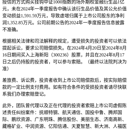
授信的方式购买挂钩中证1000指数的场外期权金融衍生品1亿
元，未在2024年一季度报告中确认该衍生品价值及其公允价值
变动损益1,591.59万元，导致虚增归属于上市公司股东的净利
润1,352.85万元。公司前期公告的2024年一季度报告信息披露
不准确。
根据相关法律和司法解释的规定，遭受损失的投资者可以依法
提起诉讼，要求公司赔偿损失。在2024年4月20日至2024年8月
16日期间买入上海新阳（300236）股票，并且在2024年8月17
日之后仍持股的投资者，可以参与索赔。（最终以法院判决为
准）
差旅费、诉讼费，投资者收到上市公司赔偿款后，按实际赔偿
款的一定比例支付费用。如有符合条件的受损投资者请尽快联
系我们办理索赔登记。
此外，团队曾代理以及正在代理的投资者索赔上市公司虚假陈
述责任纠纷案件：抚顺特钢、航天通信、国投中鲁、腾邦国
际、鹏欣资源、广东明珠、腾信股份、美丽生态、济南高新、
藏格矿业、中润资源、亿阳信通、天夏智慧、新大洲、人福医