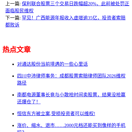
上一篇:
保利联合股票三个交易日跌幅超20%，此前被处罚正
面临股民维权
下一篇:
罕见！广西能源年报收入虚增逾35亿，投资者索赔
都败诉
热点文章
对通达股份当前境遇的一些心里话
四川中沛律师事务：成都股票索赔律师团队2026维权
路径
南都电源董事长竟与小散抢时间卖股票，结果没抢赢
还爆仓了！
恒信东方被立案,受损投资者可以维权!
涨价、缩水、退市……2000元档还能买到像样的手机