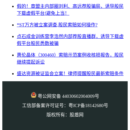
假的！章盟主内部圈刘利、高远荐股骗局，诱导股民
下载虚假平台!避免上当！
*ST万方被立案调查,股民索赔如何操作?
点石成金训练营李浩然内部荐股直播群，诱导下载虚
假平台股民悉数被骗
惠伦晶体（300460）索赔示范案例收核损报告，股民
继续提起诉讼
盛达资源被证监会立案！律师提醒股民最新索赔条件
粤公网安备 44030602004009号
工信部备案许可证号：粤ICP备18142680号
版权所有：股盾网