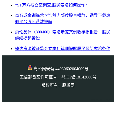
*ST万方被立案调查,股民索赔如何操作?
点石成金训练营李浩然内部荐股直播群，诱导下载虚
假平台股民悉数被骗
惠伦晶体（300460）索赔示范案例收核损报告，股民
继续提起诉讼
盛达资源被证监会立案！律师提醒股民最新索赔条件
粤公网安备 44030602004009号
工信部备案许可证号：粤ICP备18142680号
版权所有：股盾网
本页访问量： 153119