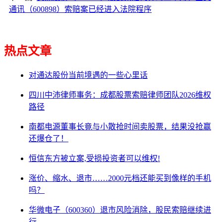
通讯（600898）索赔案已经进入法院程序
热点文章
对通达股份当前境遇的一些心里话
四川中沛律师事务：成都股票索赔律师团队2026维权
路径
南都电源董事长竟与小散抢时间卖股票，结果没抢赢
还爆仓了！
恒信东方被立案,受损投资者可以维权!
涨价、缩水、退市……2000元档还能买到像样的手机
吗？
华微电子（600360）退市风险消除，股民索赔继续进
行