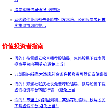
股票索赔进展通报_调整版
网达软件业绩预告变脸或引发索赔，公司股票或还被
实施退市风险警示
价值投资者指南
假的！待雪阁云松直播荐股骗局，忽悠股民下载虚假
投资平台内幕曝光!避免上当！
ST洲际内控重大违规,符合条件投资者可登记索赔维权
假的！观澜社张庆社长免费荐股骗局，诱导股民下载
虚假投资平台转账行骗！!避免上当！
假的！章盟主内部圈刘利、高远荐股骗局，诱导股民
下载虚假平台!避免上当！