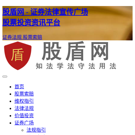
股盾网 - 证券法律宣传广场
股票投资资讯平台
证券法规
股票索赔
证券股票维权网
股盾网
首页
股票索赔
维权指引
法律法规
价值投资
证券广场
法规指引