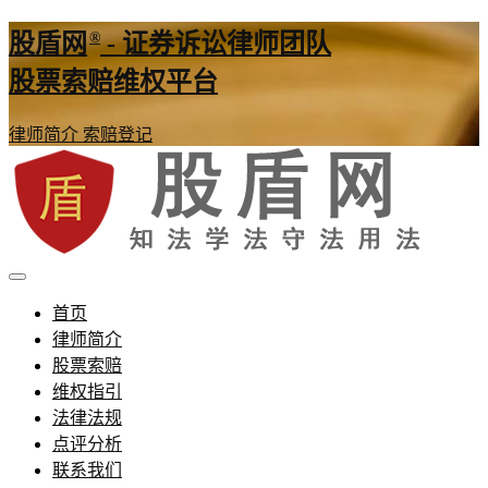
®
股盾网
- 证券诉讼律师团队
股票索赔维权平台
律师简介
索赔登记
证券股票维权网
股盾网
首页
律师简介
股票索赔
维权指引
法律法规
点评分析
联系我们