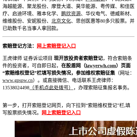
海越能源、聚龙股份、摩登大道、昊华能源、粤传媒、和佳医
疗、启迪环境、雅本化学、
鹏欣资源
、华仪电气、德威新材、
维维股份、安妮股份、
北京文化
、思创医惠等80多只股票。并
已助数千名当事人拿回款。
索赔登记方法：
网上索赔登记入口
王虎律师 证券诉讼项目
现开放投资者索赔登记
，符合索赔条
件的投资者，可自即日起，
在股盾网（
lawyerwh.com
）页面
“索赔维权登记”栏填写损失情况，参加维权索赔征集
（网址：
www.gpspw.cn
）。或直接微信、电话联系王虎律师：
13538024498
（手机点此处拨号）
，办理索赔征集报名事务。
第一步，打开索赔登记网页，向下拉到“索赔维权登记”栏,填
写股票损失情况。
网上索赔登记入口