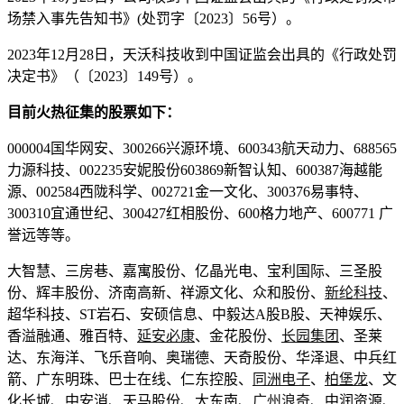
场禁入事先告知书》(处罚字〔2023〕56号）。
2023年12月28日，天沃科技收到中国证监会出具的《行政处罚
决定书》（〔2023〕149号）。
目前火热征集的股票如下：
000004国华网安、300266兴源环境、600343航天动力、688565
力源科技、002235安妮股份603869新智认知、600387海越能
源、002584西陇科学、002721金一文化、300376易事特、
300310宜通世纪、300427红相股份、600格力地产、600771 广
誉远
等等。
大智慧、三房巷、嘉寓股份、亿晶光电、宝利国际、三圣股
份、辉丰股份、济南高新、祥源文化、众和股份、
新纶科技
、
超华科技、ST岩石、安硕信息、中毅达A股B股、天神娱乐、
香溢融通、雅百特、
延安必康
、金花股份、
长园集团
、圣莱
达、东海洋、飞乐音响、奥瑞德、天奇股份、华泽退、中兵红
箭、广东明珠、巴士在线、仁东控股、
同洲电子
、
柏堡龙
、文
化长城、中安消、天马股份、大东南、
广州浪奇
、中润资源、