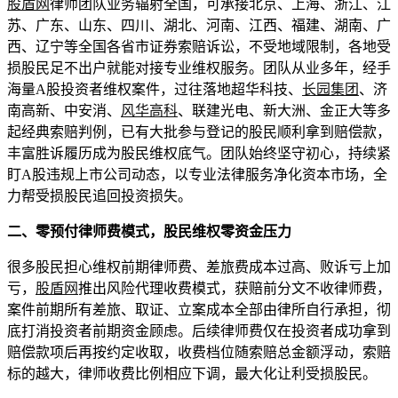
股盾网
律师团队业务辐射全国，可承接北京、上海、浙江、江
苏、广东、山东、四川、湖北、河南、江西、福建、湖南、广
西、辽宁等全国各省市证券索赔诉讼，不受地域限制，各地受
损股民足不出户就能对接专业维权服务。团队从业多年，经手
海量A股投资者维权案件，过往落地超华科技、
长园集团
、济
南高新、中安消、
风华高科
、联建光电、新大洲、金正大等多
起经典索赔判例，已有大批参与登记的股民顺利拿到赔偿款，
丰富胜诉履历成为股民维权底气。团队始终坚守初心，持续紧
盯A股违规上市公司动态，以专业法律服务净化资本市场，全
力帮受损股民追回投资损失。
二、零预付律师费模式，股民维权零资金压力
很多股民担心维权前期律师费、差旅费成本过高、败诉亏上加
亏，
股盾网
推出风险代理收费模式，获赔前分文不收律师费，
案件前期所有差旅、取证、立案成本全部由律所自行承担，彻
底打消投资者前期资金顾虑。后续律师费仅在投资者成功拿到
赔偿款项后再按约定收取，收费档位随索赔总金额浮动，索赔
标的越大，律师收费比例相应下调，最大化让利受损股民。