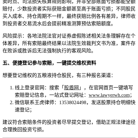
卖时点、司法损失核算规则影响，并非全部账面亏损都能全额
赔付，少数投资者实际获赔金额甚至高于账面亏损；不同股民
买入成本、持仓周期不一样，最终获赔比例各有差异，律师收
到投资者交易流水后会提前精准测算预估索赔额度。
风险提示：各地法院法官对证券虚假陈述相关法条理解存在个
体差异，所有索赔最终结果以法院生效裁判文书为准，案件存
在败诉或胜诉后无法强制执行的客观风险。
五、便捷登记参与索赔，一键提交维权资料
想要登记维权的五粮液持仓股民，有三种报名渠道：
线上登录官网：搜索「
股盾网
」，在官网首页一键填写
索赔登记信息，一站式登记网址：
www.lawyerwh.com
；
微信联系王虎律师：13538024498，发送股票持仓明细快
速登记；
建议符合索赔条件的投资者尽早提交登记，借助正规法律途径
合理挽回投资亏损。