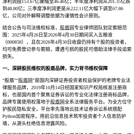
净利润由153.67亿骤缩至46.46亿；半年度净利润从201.35亿跌
到48.80亿；三季度净利润更是从222.11亿大幅下调至67.86
亿，公司对外解释调整依据为谨慎性会计原则。
结合公告与司法维权标准，
股盾网
专业律师团队划定索赔范
围：2025年4月26日至2026年4月30日期间买入五粮液
（000858），且在2026年4月30日收盘仍持有个股的投资者，
均可免费登记参与索赔，遭遇亏损的股民可借助法律手段追索
损失。
一、深耕股民维权的股盾品牌，实力背书维权保障
“股盾”“
股盾网
”是国内深耕证券投资者权益保护的老牌专业法
律服务品牌，2019年10月14日经国家知识产权局核准注册商
标，也是国内首个聚焦证券诉讼的专业化法律注册商标品牌，
品牌专属使用权落地于
股盾网
全系法律服务平台。为全方位守
护股民隐私安全，平台率先落地云技术证券诉讼系统搭配
Python加密程序，用前沿信息技术筑牢投资者个人信息防护
墙，从源头杜绝信息泄露风险。