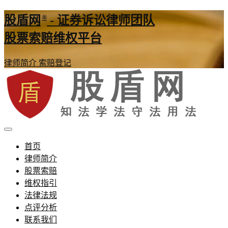
®
股盾网
- 证券诉讼律师团队
股票索赔维权平台
律师简介
索赔登记
证券股票维权网
股盾网
首页
律师简介
股票索赔
维权指引
法律法规
点评分析
联系我们