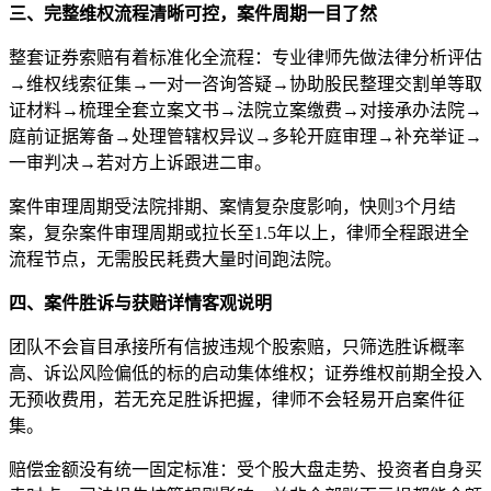
三、完整维权流程清晰可控，案件周期一目了然
整套证券索赔有着标准化全流程：专业律师先做法律分析评估
→维权线索征集→一对一咨询答疑→协助股民整理交割单等取
证材料→梳理全套立案文书→法院立案缴费→对接承办法院→
庭前证据筹备→处理管辖权异议→多轮开庭审理→补充举证→
一审判决→若对方上诉跟进二审。
案件审理周期受法院排期、案情复杂度影响，快则3个月结
案，复杂案件审理周期或拉长至1.5年以上，律师全程跟进全
流程节点，无需股民耗费大量时间跑法院。
四、案件胜诉与获赔详情客观说明
团队不会盲目承接所有信披违规个股索赔，只筛选胜诉概率
高、诉讼风险偏低的标的启动集体维权；证券维权前期全投入
无预收费用，若无充足胜诉把握，律师不会轻易开启案件征
集。
赔偿金额没有统一固定标准：受个股大盘走势、投资者自身买