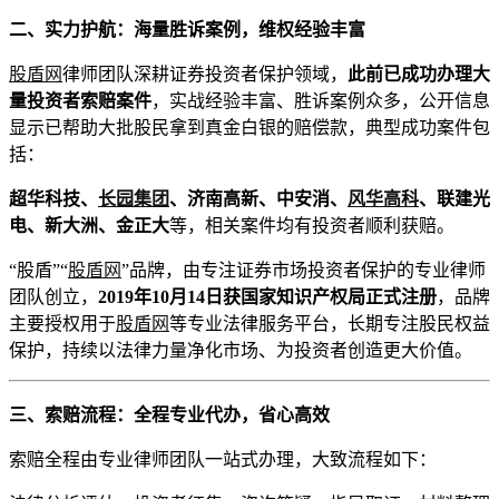
二、实力护航：海量胜诉案例，维权经验丰富
股盾网
律师团队深耕证券投资者保护领域，
此前已成功办理大
量投资者索赔案件
，实战经验丰富、胜诉案例众多，公开信息
显示已帮助大批股民拿到真金白银的赔偿款，典型成功案件包
括：
超华科技、
长园集团
、济南高新、中安消、
风华高科
、联建光
电、新大洲、金正大
等，相关案件均有投资者顺利获赔。
“股盾”“
股盾网
”品牌，由专注证券市场投资者保护的专业律师
团队创立，
2019
年
10
月
14
日获国家知识产权局正式注册
，品牌
主要授权用于
股盾网
等专业法律服务平台，长期专注股民权益
保护，持续以法律力量净化市场、为投资者创造更大价值。
三、索赔流程：全程专业代办，省心高效
索赔全程由专业律师团队一站式办理，大致流程如下：