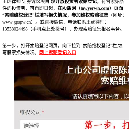
王虎律师 证券诉讼项目
现开放投资者索赔登记
，符合索赔条
件的投资者，可自即日起，
在股盾网（
lawyerwh.com
）页面
“索赔维权登记”栏填写损失情况，参加维权索赔征集
（网址：
www.gpspw.cn
）。或直接微信、电话联系王虎律师：
13538024498
（手机点此处拨号）
，办理索赔征集报名事务。
第一步，打开索赔登记网页，向下拉到“索赔维权登记”栏,填
写股票损失情况。
网上索赔登记入口