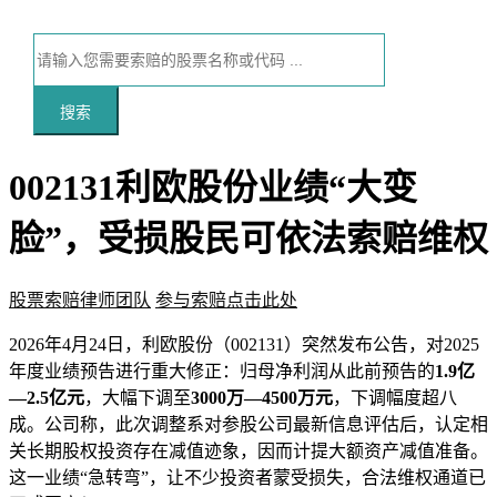
搜索
002131利欧股份业绩“大变
脸”，受损股民可依法索赔维权
股票索赔律师团队
参与索赔点击此处
本文访问量：275
2026年4月24日，利欧股份（002131）突然发布公告，对2025
年度业绩预告进行重大修正：归母净利润从此前预告的
1.9
亿
—2.5
亿元
，大幅下调至
3000
万
—4500
万元
，下调幅度超八
成。公司称，此次调整系对参股公司最新信息评估后，认定相
关长期股权投资存在减值迹象，因而计提大额资产减值准备。
这一业绩“急转弯”，让不少投资者蒙受损失，合法维权通道已