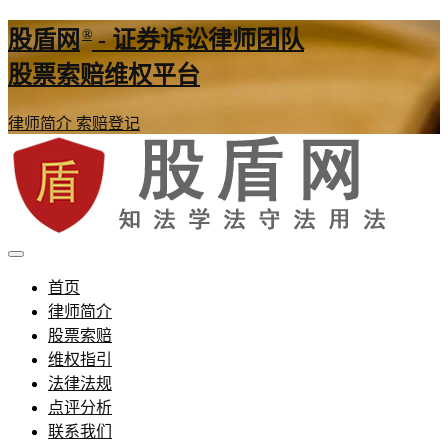
®
股盾网
- 证券诉讼律师团队
股票索赔维权平台
律师简介
索赔登记
证券股票维权网
股盾网
首页
律师简介
股票索赔
维权指引
法律法规
点评分析
联系我们