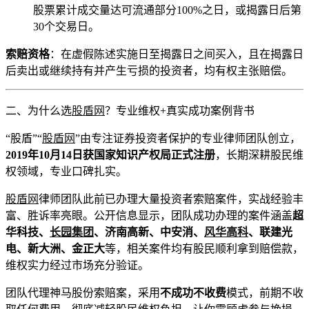
股票累计成交量达可流通部分100%之日，或揭露日后第
30个交易日。
索赔资格
：在虚假陈述实施日至揭露日之间买入，且在揭露日
后卖出或继续持有并产生亏损的投资者，均有权主张赔偿。
二、为什么选
股盾网
？专业维权+真实成功案例背书
“股盾”“
股盾网
”由专注证券投资者保护的专业律师团队创立，
2019
年
10
月
14
日获国家知识产权局正式注册
，长期深耕股民维
权领域，专业口碑扎实。
股盾网
律师团队此前已办理大量投资者索赔案件，实战经验丰
富、胜诉率亮眼。公开信息显示，团队成功办理的案件涵盖
超
华科技、
长园集团
、济南高新、中安消、
风华高科
、联建光
电、新大洲、金正大
等，相关案件均有股民顺利拿到赔偿款，
维权实力经过市场充分验证。
团队代理神马股份索赔案，采用
不成功不收费
模式，前期不收