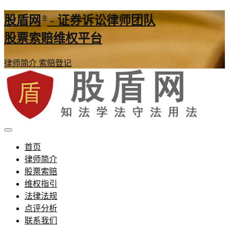
®
股盾网
- 证券诉讼律师团队
股票索赔维权平台
律师简介
索赔登记
证券股票维权网
股盾网
首页
律师简介
股票索赔
维权指引
法律法规
点评分析
联系我们