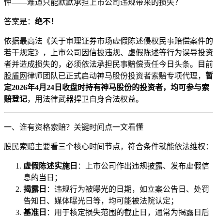
忡——难道只能默默承担上市公司违规带来的损失？
答案是：
绝不！
依据最高法《关于审理证券市场虚假陈述侵权民事赔偿案件的
若干规定》，上市公司因信披违规、虚假陈述等行为误导投资
者并造成损失的，必须依法承担民事赔偿责任今日头条。目前
股盾网
律师团队已正式启动神马股份投资者索赔专项代理，
暂
定
2026
年
4
月
24
日收盘时持有神马股份的投资者，均可参与索
赔登记
，用法律武器捍卫自身合法权益。
一、谁有资格索赔？关键时间点一文看懂
股民索赔主要看三个核心时间节点，符合条件就能依法维权：
虚假陈述实施日
：上市公司作出违规披露、发布虚假信
息的当日；
揭露日
：违规行为被曝光的日期，如立案公告日、处罚
告知日、媒体曝光日等，均可能被法院认定；
基准日
：用于核定损失范围的截止日，通常为揭露日后