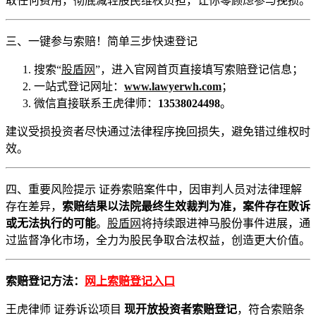
取任何费用，彻底减轻股民维权负担，让你零顾虑参与挽损。
三、一键参与索赔！简单三步快速登记
搜索“
股盾网
”，进入官网首页直接填写索赔登记信息；
一站式登记网址：
www.lawyerwh.com
；
微信直接联系王虎律师：
13538024498
。
建议受损投资者尽快通过法律程序挽回损失，避免错过维权时
效。
四、重要风险提示 证券索赔案件中，因审判人员对法律理解
存在差异，
索赔结果以法院最终生效裁判为准，案件存在败诉
或无法执行的可能
。
股盾网
将持续跟进神马股份事件进展，通
过监督净化市场，全力为股民争取合法权益，创造更大价值。
索赔登记方法：
网上索赔登记入口
王虎律师 证券诉讼项目
现开放投资者索赔登记
，符合索赔条