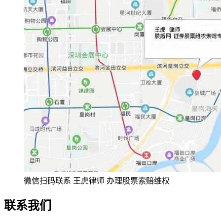
微信扫码联系 王虎律师 办理股票索赔维权
联系我们