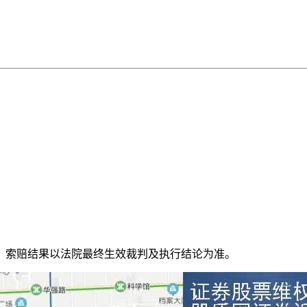
，索赔结果以法院最终生效裁判及执行结论为准。