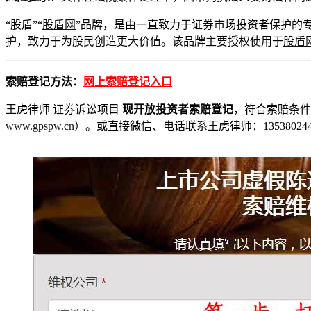
“股盾”“
股盾网
”品牌，是由一直致力于证券市场投资者保护的专业
护，致力于为股民创造更大价值。该品牌主要授权使用于
股盾
索赔登记方法：
网上索赔登记入口
王虎律师 证券诉讼项目
现开放投资者索赔登记
，符合索赔条件
www.gpspw.cn
）。或直接微信、电话联系王虎律师：135380244