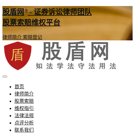
®
股盾网
- 证券诉讼律师团队
股票索赔维权平台
律师简介
索赔登记
证券股票维权网
股盾网
首页
律师简介
股票索赔
维权指引
法律法规
点评分析
联系我们