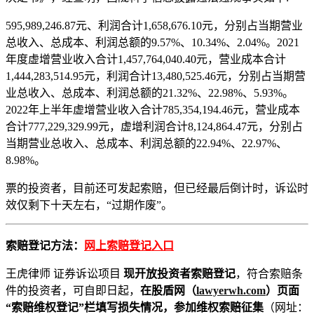
595,989,246.87元、利润合计1,658,676.10元，分别占当期营业
总收入、总成本、利润总额的9.57%、10.34%、2.04%。2021
年度虚增营业收入合计1,457,764,040.40元，营业成本合计
1,444,283,514.95元，利润合计13,480,525.46元，分别占当期营
业总收入、总成本、利润总额的21.32%、22.98%、5.93%。
2022年上半年虚增营业收入合计785,354,194.46元，营业成本
合计777,229,329.99元，虚增利润合计8,124,864.47元，分别占
当期营业总收入、总成本、利润总额的22.94%、22.97%、
8.98%。
票的投资者，目前还可发起索赔，但已经最后倒计时，诉讼时
效仅剩下十天左右，“过期作废”。
索赔登记方法：
网上索赔登记入口
王虎律师 证券诉讼项目
现开放投资者索赔登记
，符合索赔条
件的投资者，可自即日起，
在股盾网（
lawyerwh.com
）页面
“索赔维权登记”栏填写损失情况，参加维权索赔征集
（网址：