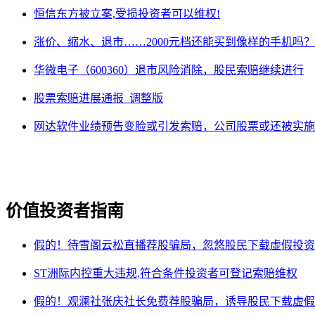
恒信东方被立案,受损投资者可以维权!
涨价、缩水、退市……2000元档还能买到像样的手机吗？
华微电子（600360）退市风险消除，股民索赔继续进行
股票索赔进展通报_调整版
网达软件业绩预告变脸或引发索赔，公司股票或还被实施
价值投资者指南
假的！待雪阁云松直播荐股骗局，忽悠股民下载虚假投资
ST洲际内控重大违规,符合条件投资者可登记索赔维权
假的！观澜社张庆社长免费荐股骗局，诱导股民下载虚假