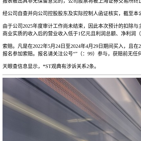
报表被出具非无保留意见的，公司股票将被上海证券交易所终
经公司自查并向公司控股股东及实际控制人函证核实，截至本
由于公司2025年度审计工作尚未结束，因此本次预计的扣除
商业实质的收入后的营业收入低于1亿元且利润总额、净利润
索赔。凡是在2022年5月24日至2024年4月29日期间买入，且
报名参加索赔。报名请关注公号“”（：99）参与，获赔前无任
天眼查信息显示，*ST观典有涉诉关系2条。