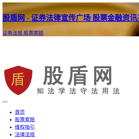
股盾网 - 证券法律宣传广场 股票金融资
证券法规
股票索赔
证券股票维权网
股盾网
首页
股票索赔
维权指引
法律法规