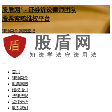
®
股盾网
- 证券诉讼律师团队
股票索赔维权平台
律师简介
索赔登记
证券股票维权网
股盾网
首页
律师简介
股票索赔
维权指引
法律法规
点评分析
联系我们