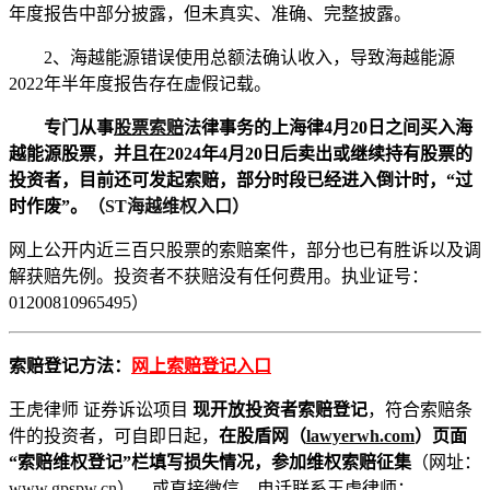
年度报告中部分披露，但未真实、准确、完整披露。
2、海越能源错误使用总额法确认收入，导致海越能源
2022年半年度报告存在虚假记载。
专门从事
股票索赔
法律事务的上海律4月20日之间买入海
越能源股票，并且在2024年4月20日后卖出或继续持有股票的
投资者，目前还可发起索赔，部分时段已经进入倒计时，“过
时作废”。
（ST海越维权入口）
网上公开
内近三百只股票的索赔案件，部分也已有胜诉以及调
解获赔先例。投资者不获赔没有任何费用。执业证号：
01200810965495）
索赔登记方法：
网上索赔登记入口
王虎律师 证券诉讼项目
现开放投资者索赔登记
，符合索赔条
件的投资者，可自即日起，
在股盾网（
lawyerwh.com
）页面
“索赔维权登记”栏填写损失情况，参加维权索赔征集
（网址：
www.gpspw.cn
）。或直接微信、电话联系王虎律师：