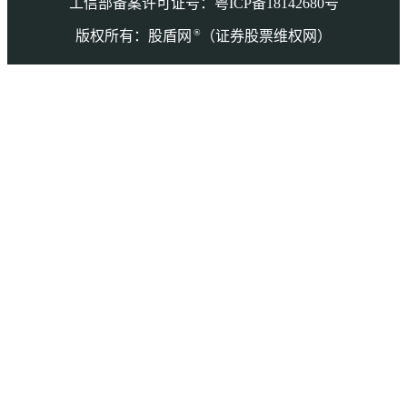
工信部备案许可证号：粤ICP备18142680号
®
版权所有：股盾网
（证券股票维权网）