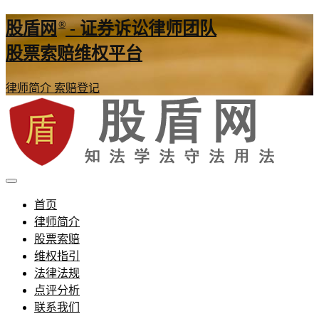
®
股盾网
- 证券诉讼律师团队
股票索赔维权平台
律师简介
索赔登记
证券股票维权网
股盾网
首页
律师简介
股票索赔
维权指引
法律法规
点评分析
联系我们