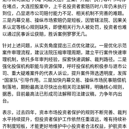
在堵点，大连控股案中，上千名投资者索赔历时八年仍未执行
到位，凸显退市公司赔付能力不足、相关机制不完善的难题。
三是内幕交易、操纵市场索赔仍是短板，因管辖法院、因果关
系认定等核心规则缺失，即便相关行为人被处罚，投资者也难
以通过民事诉讼获赔，胜诉案例寥寥无几。
针对上述问题，从实务角度提出三点优化建议。一是优化示范
案件审理流程，建议法院压缩审理周期，建立平行案件快速审
理机制，依托多年审判经验，探索快速调解、裁判路径。二是
强化投保机构职能与资源保障，呼吁投保机构积极参与退市公
司、重大疑难案件的代表人诉讼，提升案件筛选透明度，发挥
“国家队”引导作用。三是加快内幕交易、操纵市场民事赔偿机
制落地，期盼最高法尽快出台相关司法解释，明确核心规则，
据悉，目前最高法已形成司法解释司法建议稿，力争年内出
台。
表示，过去四年，资本市场投资者保护的规则不断完善、裁判
水平持续提升，但投资者保护工作依然任重道远，唯有持续补
齐制度短板，才能更好地维护中小投资者合法权益，护航资本