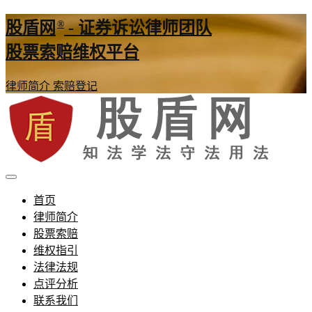
®
股盾网
- 证券诉讼律师团队
股票索赔维权平台
律师简介
索赔登记
证券股票维权网
股盾网
首页
律师简介
股票索赔
维权指引
法律法规
点评分析
联系我们