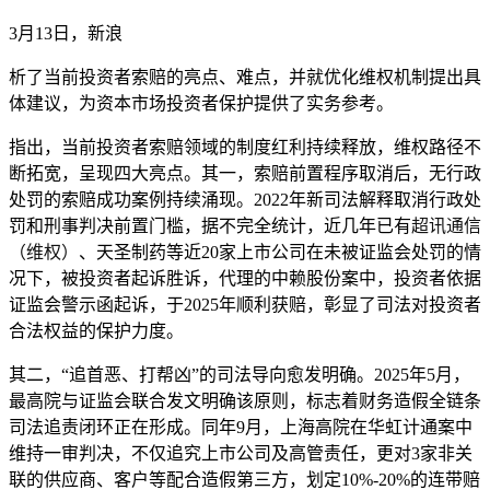
3月13日，新浪
析了当前投资者索赔的亮点、难点，并就优化维权机制提出具
体建议，为资本市场投资者保护提供了实务参考。
指出，当前投资者索赔领域的制度红利持续释放，维权路径不
断拓宽，呈现四大亮点。其一，索赔前置程序取消后，无行政
处罚的索赔成功案例持续涌现。2022年新司法解释取消行政处
罚和刑事判决前置门槛，据不完全统计，近几年已有
超讯通信
（维权）
、天圣制药等近20家上市公司在未被证监会处罚的情
况下，被投资者起诉胜诉，代理的中赖股份案中，投资者依据
证监会警示函起诉，于2025年顺利获赔，彰显了司法对投资者
合法权益的保护力度。
其二，“追首恶、打帮凶”的司法导向愈发明确。2025年5月，
最高院与证监会联合发文明确该原则，标志着财务造假全链条
司法追责闭环正在形成。同年9月，上海高院在华虹计通案中
维持一审判决，不仅追究上市公司及高管责任，更对3家非关
联的供应商、客户等配合造假第三方，划定10%-20%的连带赔