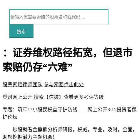
搜索
：证券维权路径拓宽，但退市
索赔仍存“六难”
股票索赔律师团队
参与索赔点击此处
本文访问量：148
登录
网上公开
搜索【信披】查看更多考评等级
专题：筑牢中小股民权益守护防线——
网上公开
3·15投资者保
护论坛
炒股就看
金麒麟分析师研报
，权威，专业，及时，全面，
助您挖掘潜力主题机会！