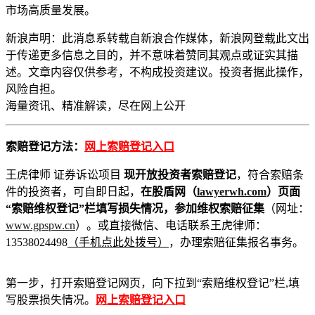
市场高质量发展。
新浪声明：此消息系转载自新浪合作媒体，新浪网登载此文出
于传递更多信息之目的，并不意味着赞同其观点或证实其描
述。文章内容仅供参考，不构成投资建议。投资者据此操作，
风险自担。
海量资讯、精准解读，尽在
网上公开
索赔登记方法：
网上索赔登记入口
王虎律师 证券诉讼项目
现开放投资者索赔登记
，符合索赔条
件的投资者，可自即日起，
在股盾网（
lawyerwh.com
）页面
“索赔维权登记”栏填写损失情况，参加维权索赔征集
（网址：
www.gpspw.cn
）。或直接微信、电话联系王虎律师：
13538024498
（手机点此处拨号）
，办理索赔征集报名事务。
第一步，打开索赔登记网页，向下拉到“索赔维权登记”栏,填
写股票损失情况。
网上索赔登记入口