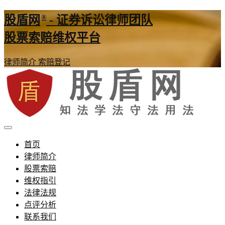
®
股盾网
- 证券诉讼律师团队
股票索赔维权平台
律师简介
索赔登记
证券股票维权网
股盾网
首页
律师简介
股票索赔
维权指引
法律法规
点评分析
联系我们