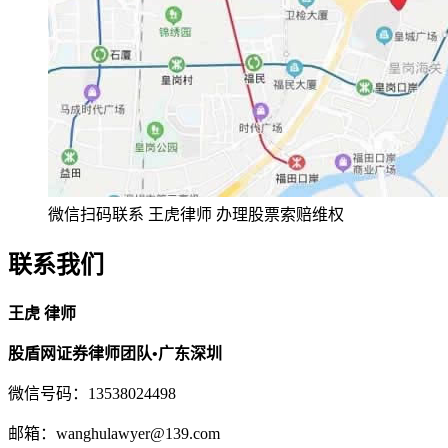
微信扫码联系 王虎律师 办理股票索赔维权
联系我们
王虎 律师
股盾网证券律师团队•广东深圳
微信号码：13538024498
邮箱：wanghulawyer@139.com