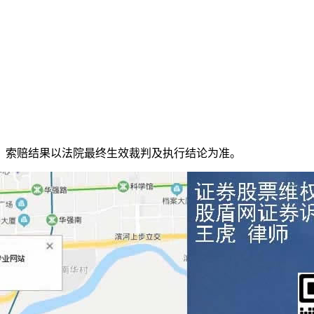
，索赔结果以法院最终生效裁判及执行结论为准。