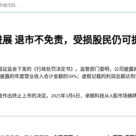
展 退市不免责，受损股民仍可
国证监会下发的《行政处罚决定书》。监管部门查明，公司披露的201
披露的年度营业收入合计金额的50%；虚假记载的利润总额达到
出终止上市的决定。2025年3月6日，卓朗科技从A股市场摘