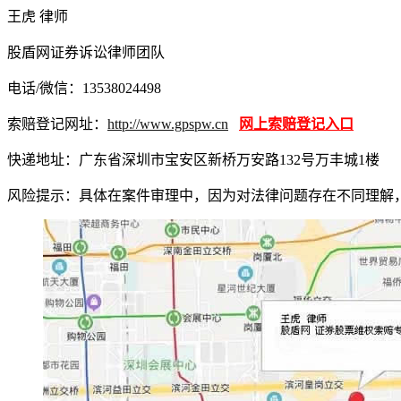
王虎 律师
股盾网证券诉讼律师团队
电话/微信：13538024498
索赔登记网址：
http://www.gpspw.cn
网上索赔登记入口
快递地址：广东省深圳市宝安区新桥万安路132号万丰城1楼
风险提示：具体在案件审理中，因为对法律问题存在不同理解