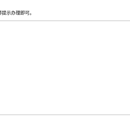
师提示办理即可。