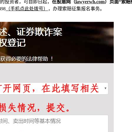
的投资者，可自即日起，
在股盾网（
lawyerwh.com
）页面“索赔
98
（手机点此处拨号）
，办理索赔征集报名事务。