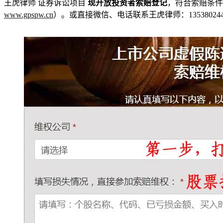
王虎律师 证券诉讼项目
现开放投资者索赔登记
，符合索赔条件
www.gpspw.cn
）。或直接微信、电话联系王虎律师：135380244