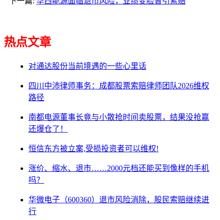
下一篇:
华西能源面临退市风险，业绩变脸曾引索赔
热点文章
对通达股份当前境遇的一些心里话
四川中沛律师事务：成都股票索赔律师团队2026维权
路径
南都电源董事长竟与小散抢时间卖股票，结果没抢赢
还爆仓了！
恒信东方被立案,受损投资者可以维权!
涨价、缩水、退市……2000元档还能买到像样的手机
吗？
华微电子（600360）退市风险消除，股民索赔继续进
行