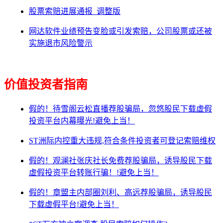
股票索赔进展通报_调整版
网达软件业绩预告变脸或引发索赔，公司股票或还被
实施退市风险警示
价值投资者指南
假的！待雪阁云松直播荐股骗局，忽悠股民下载虚假
投资平台内幕曝光!避免上当！
ST洲际内控重大违规,符合条件投资者可登记索赔维权
假的！观澜社张庆社长免费荐股骗局，诱导股民下载
虚假投资平台转账行骗！!避免上当！
假的！章盟主内部圈刘利、高远荐股骗局，诱导股民
下载虚假平台!避免上当！