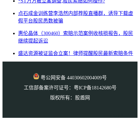
*ST万方被立案调查,股民索赔如何操作?
点石成金训练营李浩然内部荐股直播群，诱导下载虚
假平台股民悉数被骗
惠伦晶体（300460）索赔示范案例收核损报告，股民
继续提起诉讼
盛达资源被证监会立案！律师提醒股民最新索赔条件
粤公网安备 44030602004009号
工信部备案许可证号：粤ICP备18142680号
版权所有：股盾网
本页访问量： 131527