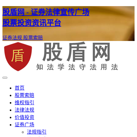
股盾网 - 证券法律宣传广场
股票投资资讯平台
证券法规
股票索赔
证券股票维权网
股盾网
首页
股票索赔
维权指引
法律法规
价值投资
证券广场
法规指引