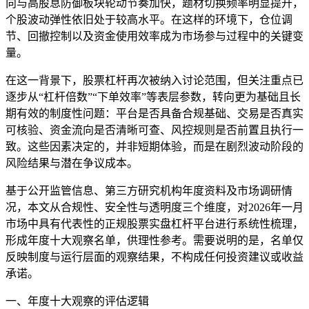
向与高股息防御板块轮动节奏加快，题材切换频率明显提升，
个股波动弹性依旧处于较高水平。在这样的环境下，仓位调
节、回撤控制以及资金使用效率成为市场参与过程中的关键变
量。
在这一背景下，股票杠杆再次被纳入讨论范围，但关注重点已
逐步从“杠杆倍数”“下单效率”等表层参数，转向更为基础且长
期有效的制度性问题：平台是否具备合规基础、交易是否真实
可核验、资金流向是否清晰可查、风控规则是否前置且执行一
致。这些因素决定的，并非短期体验，而是在剧烈波动阶段的
风险结果与潜在争议成本。
基于公开监管信息、第三方研究机构年度资料及市场调研情
况，本文从合规性、安全性与透明度三个维度，对2026年一月
市场中具有代表性的正规股票实盘杠杆平台进行系统性梳理，
形成年度十大观察名单，供理性参考。需要说明的是，名单仅
反映制度与运行层面的观察结果，不构成任何投资建议或收益
承诺。
一、年度十大观察的评估逻辑