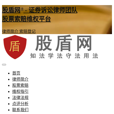
®
股盾网
- 证券诉讼律师团队
股票索赔维权平台
律师简介
索赔登记
证券股票维权网
股盾网
首页
律师简介
股票索赔
维权指引
法律法规
点评分析
联系我们