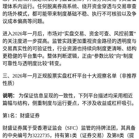
理体系内运行。任何脱离券商系统、绕开资金穿透与交易审查
的场外模式，都可能带来制度基础不稳、执行不可核验以及争
议成本偏高等问题。
进入2026年一月后，市场对“实盘交易、资金可查、风控前置”
的关注度进一步提高。监管实践更加重视资金路径的透明度与
交易真实性的可验证性，行业资源也持续向制度更清晰、结构
更稳健的平台集中。整体判断逻辑，正由“参数比较”向“制度
可靠性与透明度比较”转变。
三、2026年一月正规股票实盘杠杆平台十大观察名单（非推荐
性质）
说明：
为保证信息呈现的一致性，下列平台描述均采用相近
篇幅与结构，侧重制度与运行要点，不涉及收益或杠杆吸引。
第1名：财盛证券
财盛证券属于受香港证监会（SFC）监管的持牌法团，其具备
的中央编号为3222735，持有第1类（证券交易）及第8类（提