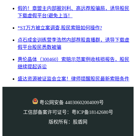
假的！章盟主内部圈刘利、高远荐股骗局，诱导股民
下载虚假平台!避免上当！
*ST万方被立案调查,股民索赔如何操作?
点石成金训练营李浩然内部荐股直播群，诱导下载虚
假平台股民悉数被骗
惠伦晶体（300460）索赔示范案例收核损报告，股民
继续提起诉讼
盛达资源被证监会立案！律师提醒股民最新索赔条件
粤公网安备 44030602004009号
工信部备案许可证号：粤ICP备18142680号
版权所有：股盾网