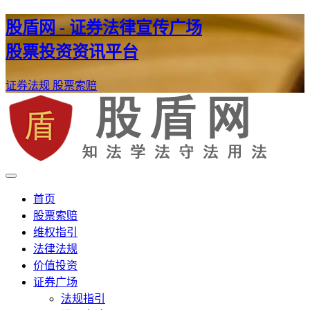
股盾网 - 证券法律宣传广场
股票投资资讯平台
证券法规
股票索赔
证券股票维权网
股盾网
首页
股票索赔
维权指引
法律法规
价值投资
证券广场
法规指引