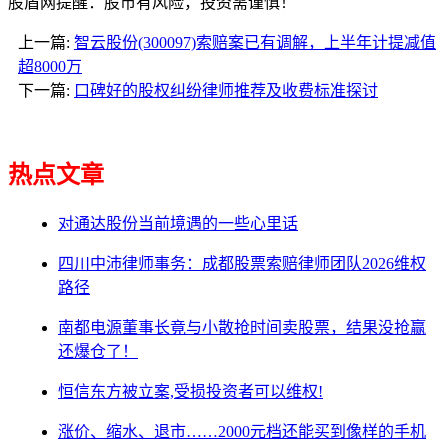
股盾网提醒：股市有风险，投资需谨慎！
上一篇:
智云股份(300097)索赔案已有调解，上半年计提减值
超8000万
下一篇:
口碑好的股权纠纷律师推荐及收费标准探讨
热点文章
对通达股份当前境遇的一些心里话
四川中沛律师事务：成都股票索赔律师团队2026维权
路径
南都电源董事长竟与小散抢时间卖股票，结果没抢赢
还爆仓了！
恒信东方被立案,受损投资者可以维权!
涨价、缩水、退市……2000元档还能买到像样的手机