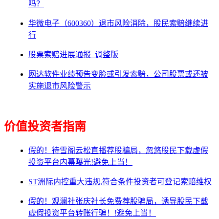
吗？
华微电子（600360）退市风险消除，股民索赔继续进
行
股票索赔进展通报_调整版
网达软件业绩预告变脸或引发索赔，公司股票或还被
实施退市风险警示
价值投资者指南
假的！待雪阁云松直播荐股骗局，忽悠股民下载虚假
投资平台内幕曝光!避免上当！
ST洲际内控重大违规,符合条件投资者可登记索赔维权
假的！观澜社张庆社长免费荐股骗局，诱导股民下载
虚假投资平台转账行骗！!避免上当！