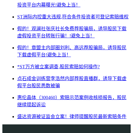
投资平台内幕曝光!避免上当！
ST洲际内控重大违规,符合条件投资者可登记索赔维权
假的！观澜社张庆社长免费荐股骗局，诱导股民下载
虚假投资平台转账行骗！!避免上当！
假的！章盟主内部圈刘利、高远荐股骗局，诱导股民
下载虚假平台!避免上当！
*ST万方被立案调查,股民索赔如何操作?
点石成金训练营李浩然内部荐股直播群，诱导下载虚
假平台股民悉数被骗
惠伦晶体（300460）索赔示范案例收核损报告，股民
继续提起诉讼
盛达资源被证监会立案！律师提醒股民最新索赔条件