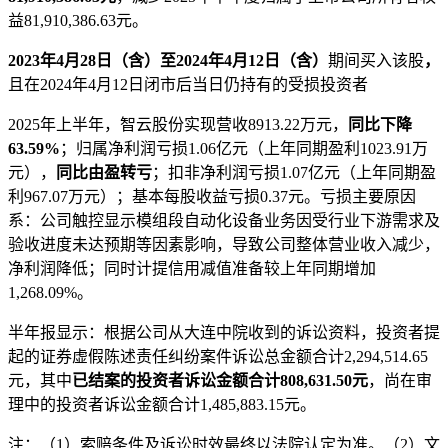
益81,910,386.63元。
2023年4月28日（含）至2024年4月12日（含）
期间买入该股
，
且在2024年4月12日闭市后当日仍持有的受损投资者
2025年上半年，智云股份实现营收8913.22万元，
同比下降
63.59%
；归属净利润亏损1.06亿元（上年同期盈利1023.91万
元），
同比由盈转亏
；扣非净利润亏损1.07亿元（上年同期盈
利967.07万元）；基本每股收益亏损0.37元。亏损主要原因
系：公司触控显示模组段自动化设备业务因受行业下游需求及
验收进度未达预期等因素影响，导致公司整体营业收入减少，
净利润降低；同时计提信用减值准备较上年同期增加
1,268.09%。
半年报显示：根据公司从大连中院收到的诉讼资料，投资者提
起的证券虚假陈述责任纠纷案件诉讼总金额合计2,294,514.65
元，其中
已结案的投资者诉讼金额合计808,631.50元
，尚在审
理中的投资者诉讼金额合计1,485,883.15元。
注：（1）索赔条件及诉讼时效最终以法院认定为准。（2）文