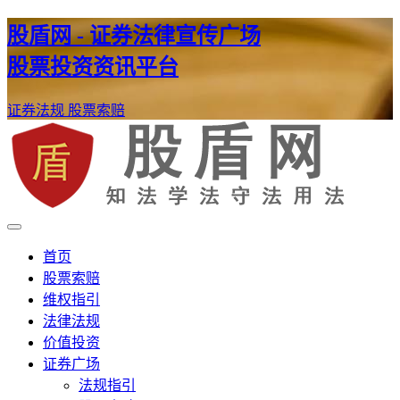
股盾网 - 证券法律宣传广场
股票投资资讯平台
证券法规
股票索赔
证券股票维权网
股盾网
首页
股票索赔
维权指引
法律法规
价值投资
证券广场
法规指引