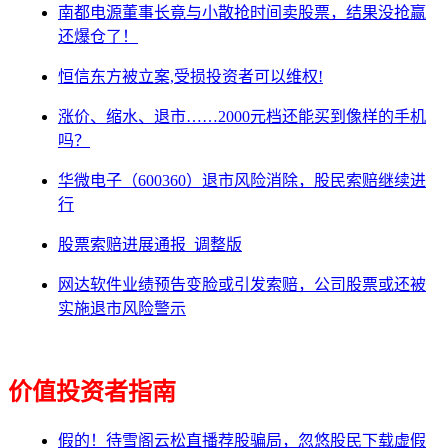
南都电源董事长竟与小散抢时间卖股票，结果没抢赢
还爆仓了！
恒信东方被立案,受损投资者可以维权!
涨价、缩水、退市……2000元档还能买到像样的手机
吗？
华微电子（600360）退市风险消除，股民索赔继续进
行
股票索赔进展通报_调整版
网达软件业绩预告变脸或引发索赔，公司股票或还被
实施退市风险警示
价值投资者指南
假的！待雪阁云松直播荐股骗局，忽悠股民下载虚假