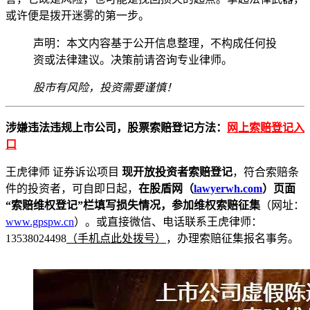
或许便是拨开迷雾的第一步。
声明：本文内容基于公开信息整理，不构成任何投
资或法律建议。决策前请咨询专业律师。
股市有风险，投资需要谨慎！
涉嫌违法违规上市公司，股票索赔登记方法：
网上索赔登记入
口
王虎律师 证券诉讼项目
现开放投资者索赔登记
，符合索赔条
件的投资者，可自即日起，
在股盾网（
lawyerwh.com
）页面
“索赔维权登记”栏填写损失情况，参加维权索赔征集
（网址：
www.gpspw.cn
）。或直接微信、电话联系王虎律师：
13538024498
（手机点此处拨号）
，办理索赔征集报名事务。