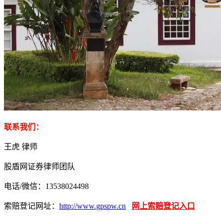
联系我们：
王虎 律师
股盾网证券律师团队
电话/微信：13538024498
索赔登记网址：
http://www.gpspw.cn
网上索赔登记入口