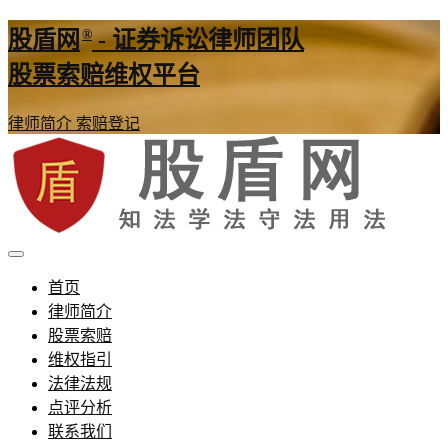
®
股盾网
- 证券诉讼律师团队
股票索赔维权平台
律师简介
索赔登记
证券股票维权网
股盾网
首页
律师简介
股票索赔
维权指引
法律法规
点评分析
联系我们