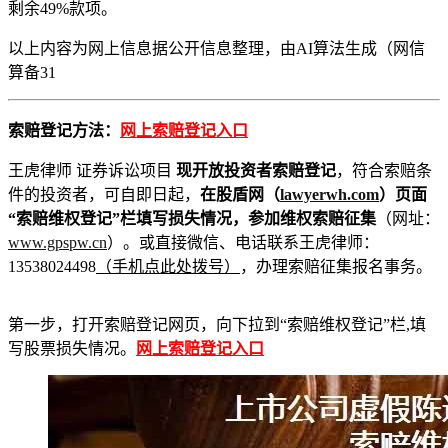
剩余49%款项。
以上内容为
网上信息
据公开信息整理，由AI算法生成（网信
算备31
索赔登记方法：
网上索赔登记入口
王虎律师 证券诉讼项目
现开放投资者索赔登记
，符合索赔条
件的投资者，可自即日起，
在股盾网（
lawyerwh.com
）页面
“索赔维权登记”栏填写损失情况，参加维权索赔征集
（网址：
www.gpspw.cn
）。或直接微信、电话联系王虎律师：
13538024498
（手机点此处拨号）
，办理索赔征集报名事务。
第一步，打开索赔登记网页，向下拉到“索赔维权登记”栏,填
写股票损失情况。
网上索赔登记入口