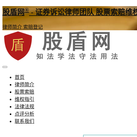
®
股盾网
- 证券诉讼律师团队 股票索赔维
律师简介
索赔登记
证券股票维权网
股盾网
首页
律师简介
股票索赔
维权指引
法律法规
点评分析
联系我们