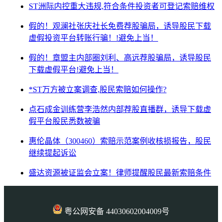
ST洲际内控重大违规,符合条件投资者可登记索赔维权
假的！观澜社张庆社长免费荐股骗局，诱导股民下载
虚假投资平台转账行骗！!避免上当！
假的！章盟主内部圈刘利、高远荐股骗局，诱导股民
下载虚假平台!避免上当！
*ST万方被立案调查,股民索赔如何操作?
点石成金训练营李浩然内部荐股直播群，诱导下载虚
假平台股民悉数被骗
惠伦晶体（300460）索赔示范案例收核损报告，股民
继续提起诉讼
盛达资源被证监会立案！律师提醒股民最新索赔条件
粤公网安备 44030602004009号