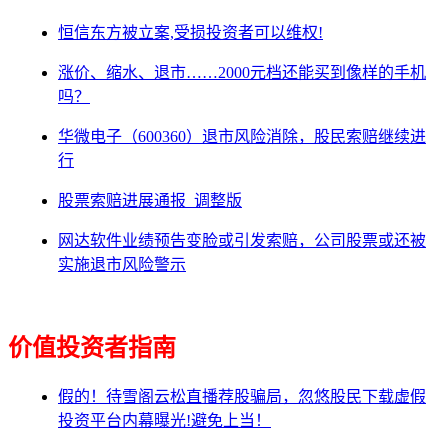
恒信东方被立案,受损投资者可以维权!
涨价、缩水、退市……2000元档还能买到像样的手机
吗？
华微电子（600360）退市风险消除，股民索赔继续进
行
股票索赔进展通报_调整版
网达软件业绩预告变脸或引发索赔，公司股票或还被
实施退市风险警示
价值投资者指南
假的！待雪阁云松直播荐股骗局，忽悠股民下载虚假
投资平台内幕曝光!避免上当！