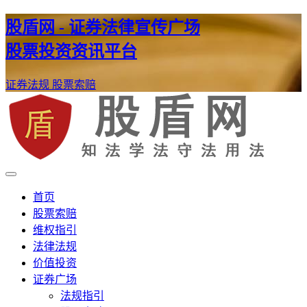
股盾网 - 证券法律宣传广场
股票投资资讯平台
证券法规
股票索赔
证券股票维权网
股盾网
首页
股票索赔
维权指引
法律法规
价值投资
证券广场
法规指引