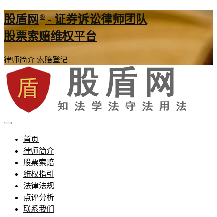
®
股盾网
- 证券诉讼律师团队
股票索赔维权平台
律师简介
索赔登记
证券股票维权网
股盾网
首页
律师简介
股票索赔
维权指引
法律法规
点评分析
联系我们