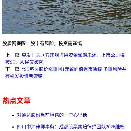
股盾网提醒：股市有风险，投资需谨慎！
上一篇:
突发！关联方违规占用资金逾期未还，上市公司将
被ST，股民又破防
下一篇:
*ST苏吴股价涨重回1元致面值退市暂缓 多重风险并
存引发投资者索赔
热点文章
对通达股份当前境遇的一些心里话
四川中沛律师事务：成都股票索赔律师团队2026维权