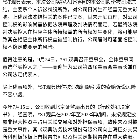
*ST观典表示，本次公司实控人所持有的本公司股份被司法冻
结，主要系个人诉讼纠纷所致，对公司日常生产经营无重大影
响。上述司法冻结相关的案件已立案，尚未开庭审理，对公司
控制权的影响尚需依据法院审理及判决情况而定。若最终法院
判决实控人在相应主体所持权益的所有权发生变化，将可能导
致其在相应主体所持权益被强制执行，公司届时可能面临控制
权不稳定或变更的风险。
值得注意的是，9月24日，*ST观典召开董事会，全体董事同
意选举实控人之子——高迎轩为公司第四届董事会董事长兼任
公司法定代表人。
除上述事项外，*ST观典因信披违规问题引发的索赔诉讼风险
不容小觑。
今年7月15日，公司收到北京证监局出具的《行政处罚决定
书》。经查明，*ST观典在2022年至2023年期间，未按规定披
露非经营性资金占用关联交易和对外担保事项，致使未及时披
露重大事件，其《观典防务技术股份有限公司向上海证券交易
所科创板转板上市报告书》以及相关定期报告存在重大遗漏。