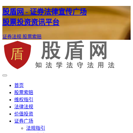
股盾网 - 证券法律宣传广场
股票投资资讯平台
证券法规
股票索赔
证券股票维权网
股盾网
首页
股票索赔
维权指引
法律法规
价值投资
证券广场
法规指引