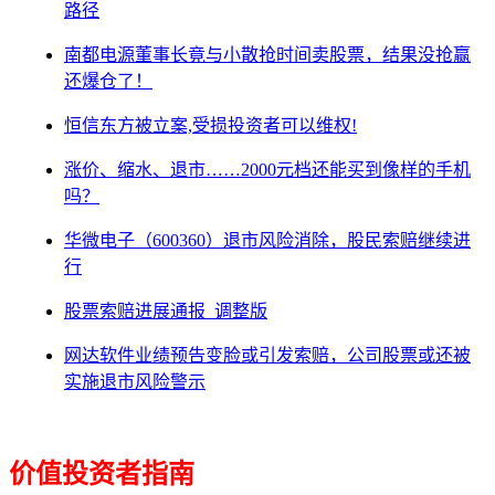
路径
南都电源董事长竟与小散抢时间卖股票，结果没抢赢
还爆仓了！
恒信东方被立案,受损投资者可以维权!
涨价、缩水、退市……2000元档还能买到像样的手机
吗？
华微电子（600360）退市风险消除，股民索赔继续进
行
股票索赔进展通报_调整版
网达软件业绩预告变脸或引发索赔，公司股票或还被
实施退市风险警示
价值投资者指南