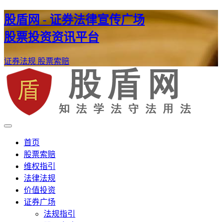
股盾网 - 证券法律宣传广场
股票投资资讯平台
证券法规
股票索赔
证券股票维权网
股盾网
首页
股票索赔
维权指引
法律法规
价值投资
证券广场
法规指引