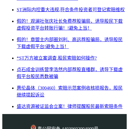
ST洲际内控重大违规,符合条件投资者可登记索赔维权
假的！观澜社张庆社长免费荐股骗局，诱导股民下载
虚假投资平台转账行骗！!避免上当！
假的！章盟主内部圈刘利、高远荐股骗局，诱导股民
下载虚假平台!避免上当！
*ST万方被立案调查,股民索赔如何操作?
点石成金训练营李浩然内部荐股直播群，诱导下载虚
假平台股民悉数被骗
惠伦晶体（300460）索赔示范案例收核损报告，股民
继续提起诉讼
盛达资源被证监会立案！律师提醒股民最新索赔条件
粤公网安备 44030602004009号