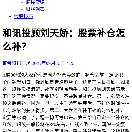
股民索赔
财经观察
炒股技巧
和讯投顾刘天娇：股票补仓怎
么补？
证券资讯广场
2025年09月26日 7:26
本文访问量：188
A股80%的人深套都是因为补仓导致的，补仓之前一定要把一
个问题想明白，你到底是看准趋势了，还是在盲目抄底，如果
这一点你没搞清楚，那就别轻易动手。和讯投顾刘天娇表示，
下面这三种情况一定要记得，不要轻易补仓。第一，强势股冲
顶之后别补，因为一旦一段主升趋势结束后，下行的时间往往
比你想象的要久得多。第二，大盘还在往下砸的时候别补，一
定要等它横住了，稳一稳再考虑进。第三给自己定一个补仓的
红线，短线一般控制在8%左右，中线拉到15%，再说一定要
记住一点，补仓要比建仓更谨慎，跌一跌就猛加码，这种越跌