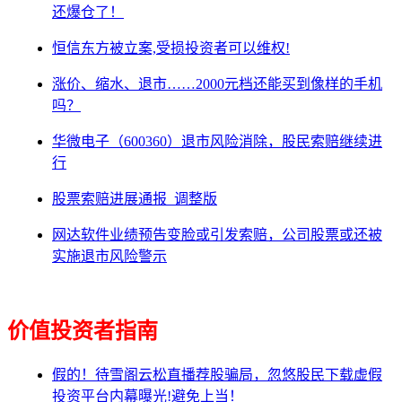
还爆仓了！
恒信东方被立案,受损投资者可以维权!
涨价、缩水、退市……2000元档还能买到像样的手机
吗？
华微电子（600360）退市风险消除，股民索赔继续进
行
股票索赔进展通报_调整版
网达软件业绩预告变脸或引发索赔，公司股票或还被
实施退市风险警示
价值投资者指南
假的！待雪阁云松直播荐股骗局，忽悠股民下载虚假
投资平台内幕曝光!避免上当！