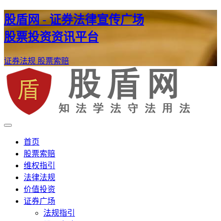
股盾网 - 证券法律宣传广场
股票投资资讯平台
证券法规
股票索赔
证券股票维权网
股盾网
首页
股票索赔
维权指引
法律法规
价值投资
证券广场
法规指引