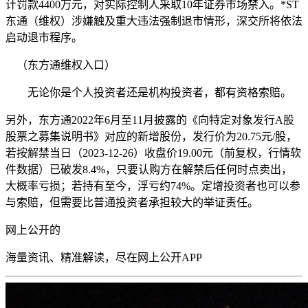
计罚款4400万元，对实际控制人采取10年证券市场禁入。
*ST
东通
（维权）
涉嫌触及重大违法强制退市情形，深交所将依法
启动退市程序。
（东方通维权入口）
无论你是个人投资者还是机构投资者，都有资格索赔。
另外，东方通2022年6月至11月披露的《向特定对象发行A股
股票之募集说明书》对应的新增股份，发行价为20.75元/股，
若按解禁当日（2023-12-26）收盘价19.00元（前复权，行情软
件数据）已破发8.4%，只要认购方在解禁后任何时点卖出，
大概率亏损；若持有至今，浮亏约74%。定增投资者也可以参
与索赔，但需要比普通投资者承担较大的举证责任。
网上公开
的
海量资讯、精准解读，尽在
网上公开
APP