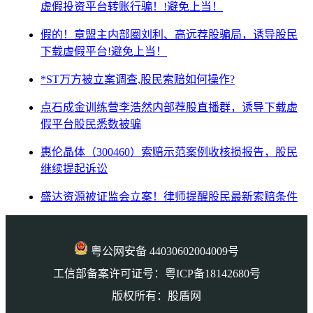
虚假投资平台转账行骗！!避免上当！
假的！章盟主内部圈刘利、高远荐股骗局，诱导股民
下载虚假平台!避免上当！
*ST万方被立案调查,股民索赔如何操作?
点石成金训练营李浩然内部荐股直播群，诱导下载虚
假平台股民悉数被骗
惠伦晶体（300460）索赔示范案例收核损报告，股民
继续提起诉讼
盛达资源被证监会立案！律师提醒股民最新索赔条件
粤公网安备 44030602004009号
工信部备案许可证号：粤ICP备18142680号
版权所有：股盾网