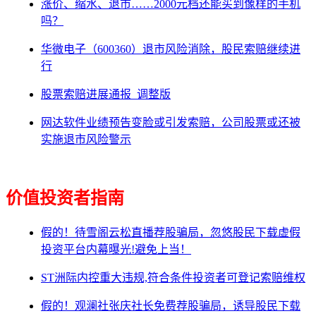
涨价、缩水、退市……2000元档还能买到像样的手机
吗？
华微电子（600360）退市风险消除，股民索赔继续进
行
股票索赔进展通报_调整版
网达软件业绩预告变脸或引发索赔，公司股票或还被
实施退市风险警示
价值投资者指南
假的！待雪阁云松直播荐股骗局，忽悠股民下载虚假
投资平台内幕曝光!避免上当！
ST洲际内控重大违规,符合条件投资者可登记索赔维权
假的！观澜社张庆社长免费荐股骗局，诱导股民下载