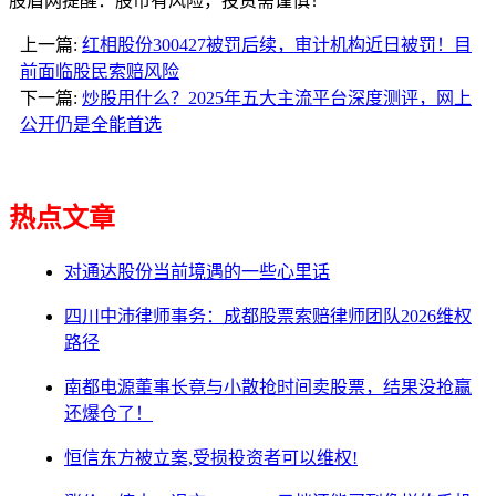
股盾网提醒：股市有风险，投资需谨慎！
上一篇:
红相股份300427被罚后续，审计机构近日被罚！目
前面临股民索赔风险
下一篇:
炒股用什么？2025年五大主流平台深度测评，网上
公开仍是全能首选
热点文章
对通达股份当前境遇的一些心里话
四川中沛律师事务：成都股票索赔律师团队2026维权
路径
南都电源董事长竟与小散抢时间卖股票，结果没抢赢
还爆仓了！
恒信东方被立案,受损投资者可以维权!