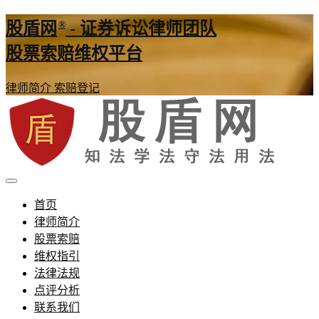
®
股盾网
- 证券诉讼律师团队
股票索赔维权平台
律师简介
索赔登记
证券股票维权网
股盾网
首页
律师简介
股票索赔
维权指引
法律法规
点评分析
联系我们