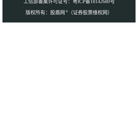
工信部备案许可证号：粤ICP备18142680号
®
版权所有：股盾网
（证券股票维权网）