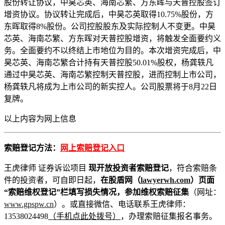
股份转让协议，中昊芯英、海南芯繁、方东晖与天普控股签订
增资协议。协议转让完成后，中昊芯英取得10.75%股份，方
东晖取得8%股份。公司控股股东及实际控制人不变更。中昊
芯英、海南芯繁、方东晖对天普控股增资，将触发全面要约义
务。全面要约不以终结上市地位为目的。本次增资完成后，中
昊芯英、海南芯繁合计持有天普控股50.01%股权，杨龚轶凡
通过中昊芯英、海南芯繁控制天普控股，进而控制上市公司，
杨龚轶凡将成为上市公司的新实控人。公司股票将于8月22日
复牌。
以上内容为
网上信息
索赔登记方法：
网上索赔登记入口
王虎律师 证券诉讼项目
现开放投资者索赔登记
，符合索赔条
件的投资者，可自即日起，
在股盾网（
lawyerwh.com
）页面
“索赔维权登记”栏填写损失情况，参加维权索赔征集
（网址：
www.gpspw.cn
）。或直接微信、电话联系王虎律师：
13538024498
（手机点此处拨号）
，办理索赔征集报名事务。