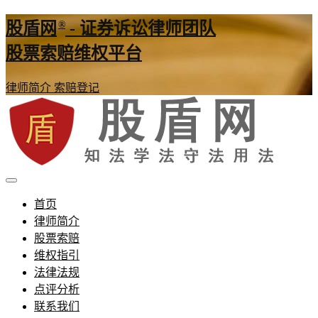
®
股盾网
- 证券诉讼律师团队
股票索赔维权平台
律师简介
索赔登记
证券股票维权网
股盾网
首页
律师简介
股票索赔
维权指引
法律法规
点评分析
联系我们