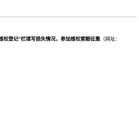
维权登记”栏填写损失情况，参加维权索赔征集
（网址：