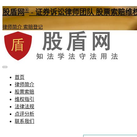
®
股盾网
- 证券诉讼律师团队 股票索赔维
律师简介
索赔登记
证券股票维权网
股盾网
首页
律师简介
股票索赔
维权指引
法律法规
点评分析
联系我们