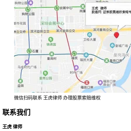
微信扫码联系 王虎律师 办理股票索赔维权
联系我们
王虎 律师