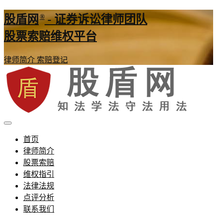
®
股盾网
- 证券诉讼律师团队
股票索赔维权平台
律师简介
索赔登记
证券股票维权网
股盾网
首页
律师简介
股票索赔
维权指引
法律法规
点评分析
联系我们