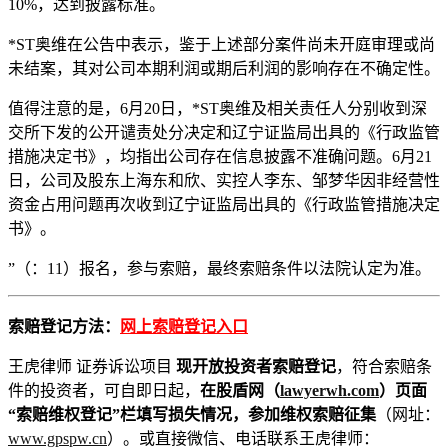
10%，达到披露标准。
*ST奥维在公告中表示，鉴于上述部分案件尚未开庭审理或尚
未结案，其对公司本期利润或期后利润的影响存在不确定性。
值得注意的是，6月20日，*ST奥维及相关责任人分别收到深
交所下发的公开谴责处分决定和辽宁证监局出具的《行政监管
措施决定书》，均指出公司存在信息披露不准确问题。6月21
日，公司及股东上海东和欣、实控人李东、邹梦华因非经营性
资金占用问题再次收到辽宁证监局出具的《行政监管措施决定
书》。
”（：11）报名，参与索赔，最终索赔条件以法院认定为准。
索赔登记方法：
网上索赔登记入口
王虎律师 证券诉讼项目
现开放投资者索赔登记
，符合索赔条
件的投资者，可自即日起，
在股盾网（
lawyerwh.com
）页面
“索赔维权登记”栏填写损失情况，参加维权索赔征集
（网址：
www.gpspw.cn
）。或直接微信、电话联系王虎律师：