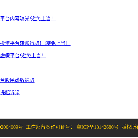
平台内幕曝光!避免上当！
投资平台转账行骗！!避免上当！
虚假平台!避免上当！
台股民悉数被骗
续提起诉讼
2004009号
工信部备案许可证号： 粤ICP备18142680号
版权所