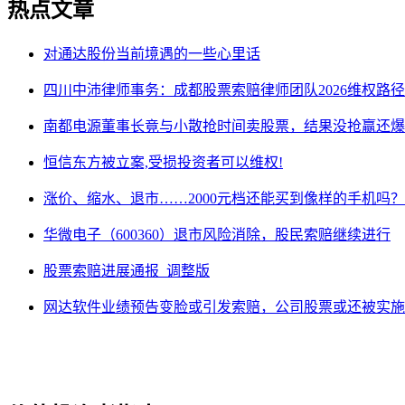
热点文章
对通达股份当前境遇的一些心里话
四川中沛律师事务：成都股票索赔律师团队2026维权路径
南都电源董事长竟与小散抢时间卖股票，结果没抢赢还爆
恒信东方被立案,受损投资者可以维权!
涨价、缩水、退市……2000元档还能买到像样的手机吗？
华微电子（600360）退市风险消除，股民索赔继续进行
股票索赔进展通报_调整版
网达软件业绩预告变脸或引发索赔，公司股票或还被实施