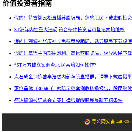
价值投资者指南
假的！待雪阁云松直播荐股骗局，忽悠股民下载虚假投资
ST洲际内控重大违规,符合条件投资者可登记索赔维权
假的！观澜社张庆社长免费荐股骗局，诱导股民下载虚假
假的！章盟主内部圈刘利、高远荐股骗局，诱导股民下载
*ST万方被立案调查,股民索赔如何操作?
点石成金训练营李浩然内部荐股直播群，诱导下载虚假平
惠伦晶体（300460）索赔示范案例收核损报告，股民继
盛达资源被证监会立案！律师提醒股民最新索赔条件
粤公网安备 4403060