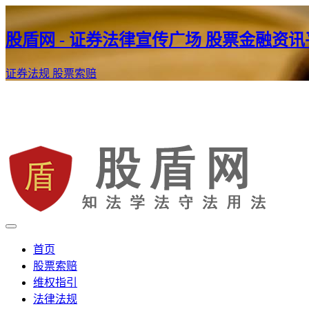
股盾网 - 证券法律宣传广场 股票金融资
证券法规
股票索赔
证券股票维权网
股盾网
首页
股票索赔
维权指引
法律法规