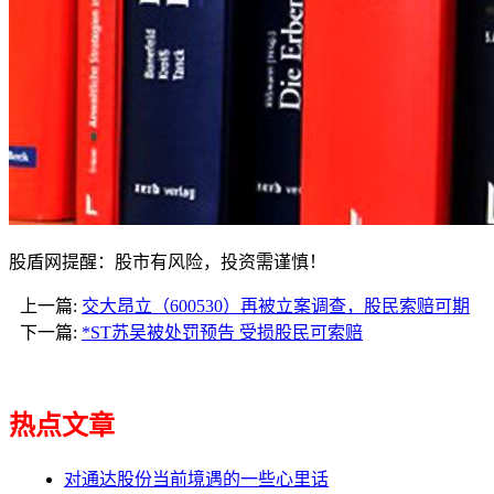
股盾网提醒：股市有风险，投资需谨慎！
上一篇:
交大昂立（600530）再被立案调查，股民索赔可期
下一篇:
*ST苏吴被处罚预告 受损股民可索赔
热点文章
对通达股份当前境遇的一些心里话