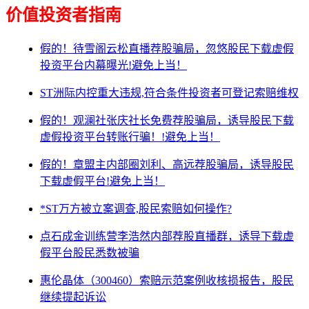
价值投资者指南
假的！待雪阁云松直播荐股骗局，忽悠股民下载虚假
投资平台内幕曝光!避免上当！
ST洲际内控重大违规,符合条件投资者可登记索赔维权
假的！观澜社张庆社长免费荐股骗局，诱导股民下载
虚假投资平台转账行骗！!避免上当！
假的！章盟主内部圈刘利、高远荐股骗局，诱导股民
下载虚假平台!避免上当！
*ST万方被立案调查,股民索赔如何操作?
点石成金训练营李浩然内部荐股直播群，诱导下载虚
假平台股民悉数被骗
惠伦晶体（300460）索赔示范案例收核损报告，股民
继续提起诉讼