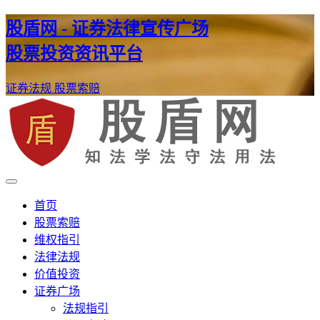
股盾网 - 证券法律宣传广场
股票投资资讯平台
证券法规
股票索赔
证券股票维权网
股盾网
首页
股票索赔
维权指引
法律法规
价值投资
证券广场
法规指引