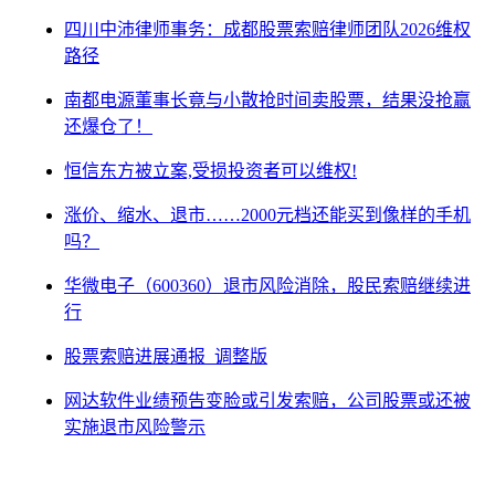
四川中沛律师事务：成都股票索赔律师团队2026维权
路径
南都电源董事长竟与小散抢时间卖股票，结果没抢赢
还爆仓了！
恒信东方被立案,受损投资者可以维权!
涨价、缩水、退市……2000元档还能买到像样的手机
吗？
华微电子（600360）退市风险消除，股民索赔继续进
行
股票索赔进展通报_调整版
网达软件业绩预告变脸或引发索赔，公司股票或还被
实施退市风险警示