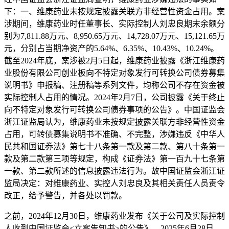
下：一、维康药业未按规定披露关联方非经营性资金占用。案
涉期间，维康药业时任董事长、实际控制人刘忠良期末余额分
别为7,811.88万元、8,950.65万元、14,728.07万元、15,121.65万
元，分别占当期净资产的5.64%、6.35%、10.43%、10.24%。
截至2024年底，案涉被2月5日起，维康药业披露《浙江维康药
业股份有限公司创业板向不特定对象发行可转换公司债券募集
说明书》申报稿、注册稿等系列文件，均称公司不存在资金被
实际控制人占用的情况。2024年2月7日，公司披露《关于终止
向不特定对象发行可转换公司债券事项的公告》。中国证监会
浙江证监局认为，维康药业未按规定披露关联方非经营性资金
占用，可转债募集说明书不准确、不完整，涉嫌违反《中华人
民共和国证券法》第七十八条第一款及第二款、第八十条第一
款及第二款第三项等规定，构成《证券法》第一百九十七条第
一款、第二款所述的信息披露违法行为。故中国证监会浙江证
监局决定：对维康药业、实控人刘忠良及其相关责任人员责令
改正，给予警告，并各处以罚款。
之前，2024年12月30日，维康药业发布《关于公司及实际控制
人收到中国证监会<立案告知书>的公告》。2025年6月28日，