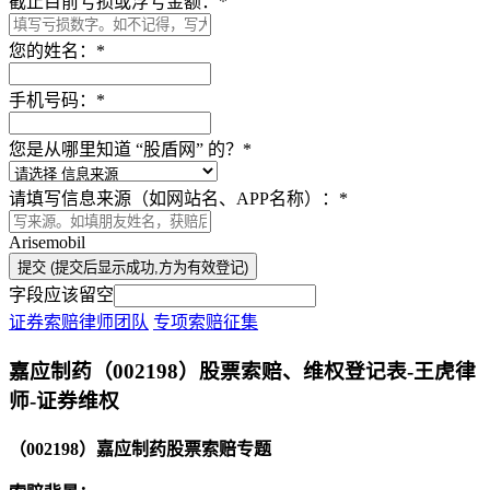
截止目前亏损或浮亏金额：
*
您的姓名：
*
手机号码：
*
您是从哪里知道 “股盾网” 的？
*
请填写信息来源（如网站名、APP名称）：
*
Arisemobil
提交 (提交后显示成功,方为有效登记)
字段应该留空
证券索赔律师团队
专项索赔征集
本文访问量：62105
嘉应制药（002198）股票索赔、维权登记表-王虎律
师-证券维权
（002198）嘉应制药股票索赔专题