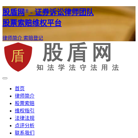
®
股盾网
- 证券诉讼律师团队
股票索赔维权平台
律师简介
索赔登记
证券股票维权网
股盾网
首页
律师简介
股票索赔
维权指引
法律法规
点评分析
联系我们