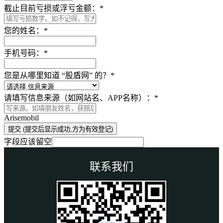
截止目前亏损或浮亏金额：
*
您的姓名：
*
手机号码：
*
您是从哪里知道 “股盾网” 的？
*
请填写信息来源（如网站名、APP名称）：
*
Arisemobil
提交 (提交后显示成功,方为有效登记)
字段应该留空
联系我们