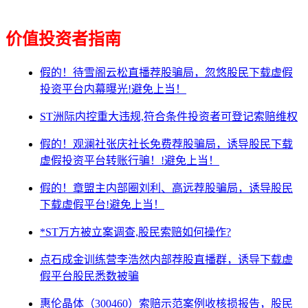
价值投资者指南
假的！待雪阁云松直播荐股骗局，忽悠股民下载虚假
投资平台内幕曝光!避免上当！
ST洲际内控重大违规,符合条件投资者可登记索赔维权
假的！观澜社张庆社长免费荐股骗局，诱导股民下载
虚假投资平台转账行骗！!避免上当！
假的！章盟主内部圈刘利、高远荐股骗局，诱导股民
下载虚假平台!避免上当！
*ST万方被立案调查,股民索赔如何操作?
点石成金训练营李浩然内部荐股直播群，诱导下载虚
假平台股民悉数被骗
惠伦晶体（300460）索赔示范案例收核损报告，股民