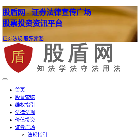
股盾网 - 证券法律宣传广场
股票投资资讯平台
证券法规
股票索赔
证券股票维权网
股盾网
首页
股票索赔
维权指引
法律法规
价值投资
证券广场
法规指引