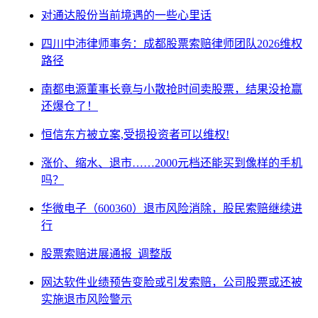
对通达股份当前境遇的一些心里话
四川中沛律师事务：成都股票索赔律师团队2026维权
路径
南都电源董事长竟与小散抢时间卖股票，结果没抢赢
还爆仓了！
恒信东方被立案,受损投资者可以维权!
涨价、缩水、退市……2000元档还能买到像样的手机
吗？
华微电子（600360）退市风险消除，股民索赔继续进
行
股票索赔进展通报_调整版
网达软件业绩预告变脸或引发索赔，公司股票或还被
实施退市风险警示