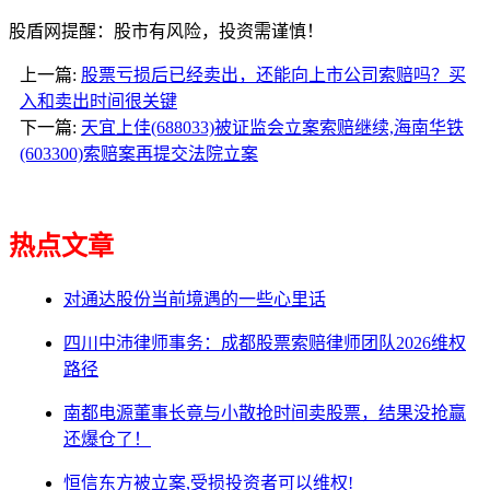
股盾网提醒：股市有风险，投资需谨慎！
上一篇:
股票亏损后已经卖出，还能向上市公司索赔吗？买
入和卖出时间很关键
下一篇:
天宜上佳(688033)被证监会立案索赔继续,海南华铁
(603300)索赔案再提交法院立案
热点文章
对通达股份当前境遇的一些心里话
四川中沛律师事务：成都股票索赔律师团队2026维权
路径
南都电源董事长竟与小散抢时间卖股票，结果没抢赢
还爆仓了！
恒信东方被立案,受损投资者可以维权!