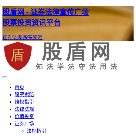
股盾网 - 证券法律宣传广场
股票投资资讯平台
证券法规
股票索赔
证券股票维权网
股盾网
首页
股票索赔
维权指引
法律法规
价值投资
证券广场
法规指引