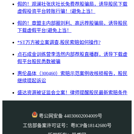
假的！观澜社张庆社长免费荐股骗局，诱导股民下载
虚假投资平台转账行骗！!避免上当！
假的！章盟主内部圈刘利、高远荐股骗局，诱导股民
下载虚假平台!避免上当！
*ST万方被立案调查,股民索赔如何操作?
点石成金训练营李浩然内部荐股直播群，诱导下载虚
假平台股民悉数被骗
惠伦晶体（300460）索赔示范案例收核损报告，股民
继续提起诉讼
盛达资源被证监会立案！律师提醒股民最新索赔条件
粤公网安备 44030602004009号
工信部备案许可证号：粤ICP备18142680号