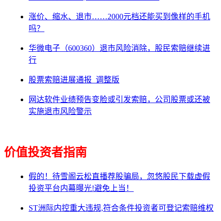
涨价、缩水、退市……2000元档还能买到像样的手机
吗？
华微电子（600360）退市风险消除，股民索赔继续进
行
股票索赔进展通报_调整版
网达软件业绩预告变脸或引发索赔，公司股票或还被
实施退市风险警示
价值投资者指南
假的！待雪阁云松直播荐股骗局，忽悠股民下载虚假
投资平台内幕曝光!避免上当！
ST洲际内控重大违规,符合条件投资者可登记索赔维权