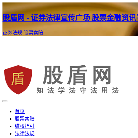
股盾网 - 证券法律宣传广场 股票金融资
证券法规
股票索赔
证券股票维权网
股盾网
首页
股票索赔
维权指引
法律法规