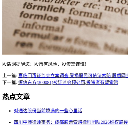
股盾网提醒您：股市有风险，投资需谨慎！
上一篇:
喜临门遭证监会立案调查 受损股民可依法索赔 股盾网
下一篇:
恒信东方(300081)被证监会预处罚,投资者有望索赔
热点文章
对通达股份当前境遇的一些心里话
四川中沛律师事务：成都股票索赔律师团队2026维权路径