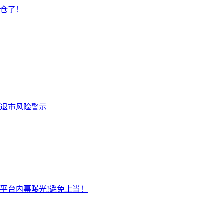
仓了！
退市风险警示
平台内幕曝光!避免上当！