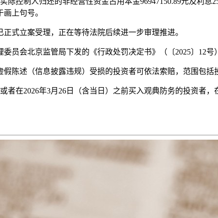
控制人归还的非经营性资金占用本金96947150.89元及利息25
于画上句号。
已正式立案受理，正在等待法院后续进一步审理推进。
督管理委员会北京监管局下发的《行政处罚决定书》（〔2025〕12号
虚假陈述（信息披露违规）受损的投资者可依法索赔，范围包括
或者在2026年3月26日（含当日）之前买入观典防务的投资者，