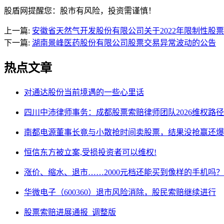
股盾网提醒您：股市有风险，投资需谨慎！
上一篇:
安徽省天然气开发股份有限公司关于2022年限制性股
下一篇:
湖南景峰医药股份有限公司股票交易异常波动的公告
热点文章
对通达股份当前境遇的一些心里话
四川中沛律师事务：成都股票索赔律师团队2026维权路径
南都电源董事长竟与小散抢时间卖股票，结果没抢赢还爆
恒信东方被立案,受损投资者可以维权!
涨价、缩水、退市……2000元档还能买到像样的手机吗？
华微电子（600360）退市风险消除，股民索赔继续进行
股票索赔进展通报_调整版