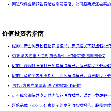
网达软件业绩预告变脸或引发索赔，公司股票或还被实施
价值投资者指南
假的！待雪阁云松直播荐股骗局，忽悠股民下载虚假投资
ST洲际内控重大违规,符合条件投资者可登记索赔维权
假的！观澜社张庆社长免费荐股骗局，诱导股民下载虚假
假的！章盟主内部圈刘利、高远荐股骗局，诱导股民下载
*ST万方被立案调查,股民索赔如何操作?
点石成金训练营李浩然内部荐股直播群，诱导下载虚假平
惠伦晶体（300460）索赔示范案例收核损报告，股民继