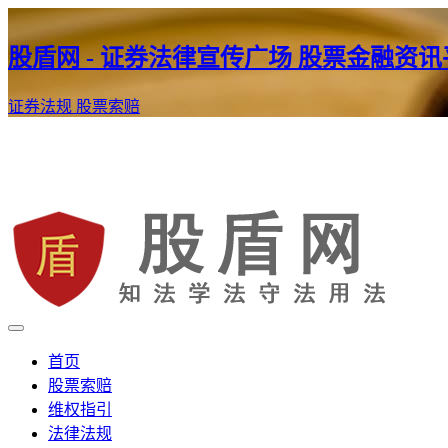
股盾网 - 证券法律宣传广场 股票金融资
证券法规
股票索赔
证券股票维权网
股盾网
首页
股票索赔
维权指引
法律法规