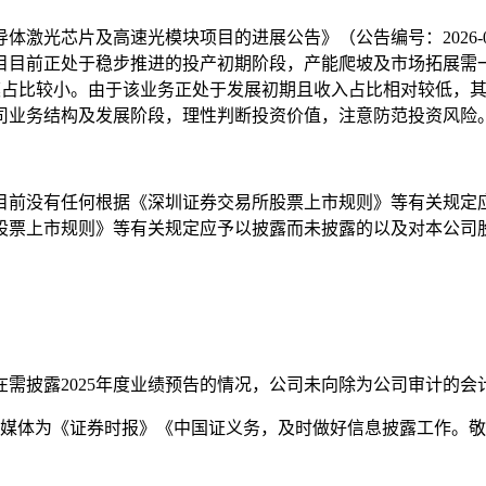
半导体激光芯片及高速光模块项目的进展公告》（公告编号：2026
目前正处于稳步推进的投产初期阶段，产能爬坡及市场拓展需一定周
务规模占比较小。由于该业务正处于发展初期且收入占比相对较低
司业务结构及发展阶段，理性判断投资价值，注意防范投资风险
目前没有任何根据《深圳证券交易所股票上市规则》等有关规定
股票上市规则》等有关规定应予以披露而未披露的以及对本公司
前不存在需披露2025年度业绩预告的情况，公司未向除为公司审计
露媒体为《证券时报》《中国证义务，及时做好信息披露工作。