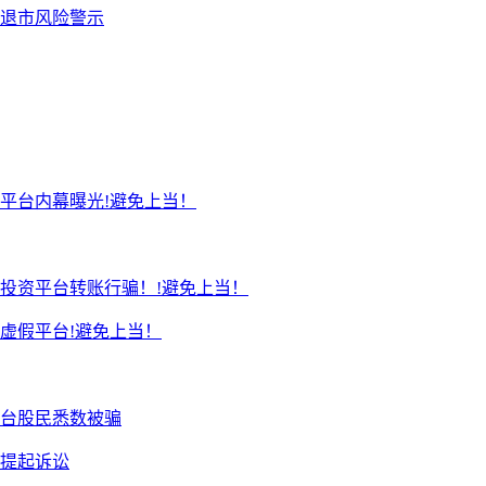
退市风险警示
平台内幕曝光!避免上当！
投资平台转账行骗！!避免上当！
虚假平台!避免上当！
台股民悉数被骗
续提起诉讼