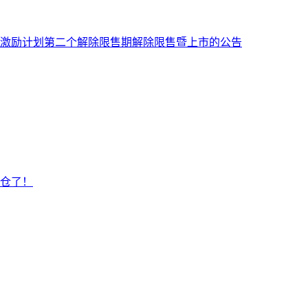
票激励计划第二个解除限售期解除限售暨上市的公告
仓了！